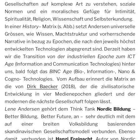
Gesellschaften auf komplexe Art zu verstehen, soziale
Normen und ein moralisches Gefüge für Intimität,
Spiritualität, Religion, Wissenschaft und Selbsterkundung.
In einer
History
– Matrix (s. Abb.) setzt Andersen universelle
Grössen, wie Wissen, Machtstruktur und vorherrschende
Narrative in bezug zu Epochen, die nach den jeweils höchst
entwickelten Technologien abgegrenzt sind. Derzeit haben
wir die Transition
von der industriellen Epoche zum ICT
Age
(Information and Communication Technologies) hinter
uns, bald folgt das
BINC Age
(Bio-, Information-, Nano &
Cogno- Technologies. Vom Aufbau erinnert die Matrix an
die von
Dirk Baecker
(2018), der die zivilisatorische
Entwicklung in vier Medienepochen gliedert und der
modernen die
nächste Gesellschaft
folgen lässt.
Lene Andersen
gehört dem Think Tank
Nordic Bildung
–
Better Bildung, Better Future, an – sehr deutlich mit dem
auf einer breiten Volksbildung basierenden
skandinavischen Gesellschaftsmodell verbunden. Ebenso
damit verbunden ist
Hanzi Freinacht
, Autor von
Nordic