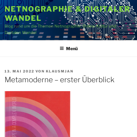
Zum
NETNOGRAPHIE & DIGITALER
Inhalt
WANDEL
springen
Blog rund um die Themen Netnographie, Online-Kultur und
Digitalen Wandel
Menü
VERÖFFENTLICHT
13. MAI 2022
VON
KLAUSMJAN
AM
Metamoderne – erster Überblick