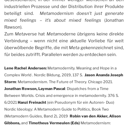
industriellen Prozesse und der Distribution ihrer Produkte
beteiligt sind.
Metamodernism doesn’t just generate
mixed feelings – it’s about mixed feelings
(Jonathan
Rawson).
Zum
Meta
verse hat
Meta
moderne übrigens keine direkte
Verbindung – wenn nicht eine aktuelle Vorliebe für weit
überwölbende Begriffe, die mit
Meta
gekennzeichnet sind,
für beides zutrifft. Parallelen werden zu entdecken sein.
Lene Rachel Andersen:
Metamodernity. Meaning and Hope in a
Complex World . Nordic Bildung, 2019, 137 S.
Jason Ananda Joseph
Storm
: Metamodernism. The Future of Theory. Chicago 2021.
Jonathan Rowson, Layman Pascal
: Dispatches from a Time
Between Worlds. Crisis and emergence in metamodernity. 376 S.
6/2021
Hanzi Freinacht
(ein Pseudonym für ein Autoren- Duo)
Nordic Ideology: A Metamodern Guide to Politics, Book Two
(Metamodern Guides, Band 2), 2019
Robin van den Akker, Alison
Gibbons,
and
Timotheus Vermeulen (Eds)
Metamodernism: