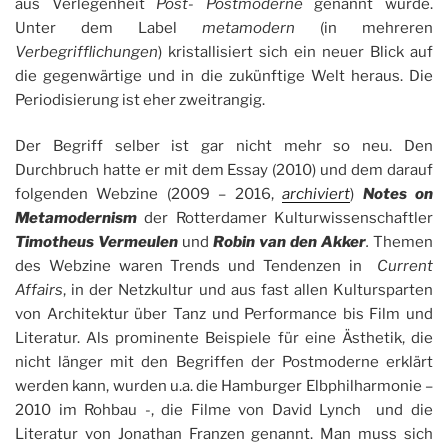
aus Verlegenheit
Post- Postmoderne
genannt wurde.
Unter dem Label
metamodern
(in mehreren
Verbegrifflichungen
) kristallisiert sich ein neuer Blick auf
die gegenwärtige und in die zukünftige Welt heraus. Die
Periodisierung ist eher zweitrangig.
Der Begriff selber ist gar nicht mehr so neu. Den
Durchbruch hatte er mit dem Essay (2010) und dem darauf
folgenden Webzine (2009 – 2016,
archiviert
)
Notes on
Metamodernism
der
Rotterdamer Kulturwissenschaftler
Timotheus Vermeulen
und
Robin van den Akker
.
Themen
des Webzine waren Trends und Tendenzen in
Current
Affairs
, in der Netzkultur und aus fast allen Kultursparten
von Architektur über Tanz und Performance bis Film und
Literatur. Als prominente Beispiele für eine Ästhetik, die
nicht länger mit den Begriffen der Postmoderne erklärt
werden kann, wurden u.a. die Hamburger Elbphilharmonie –
2010 im Rohbau -, die Filme von David Lynch und die
Literatur von Jonathan Franzen genannt. Man muss sich