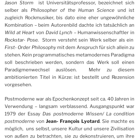
Jason Storm
ist Universitätsprofessor, bezeichnet sich
selber als
Philosopher of the Human Science
und ist
zugleich Rockmusiker, bis dato eine eher ungewöhnliche
Kombination – beim Autorenbild dachte ich tatsächlich an
Wild at Heart
von
David Lynch –
Humanwissenschaftler in
Rockstar- Pose.
Storm versteht sein Werk selber als ein
First- Order Philosophy
mit dem Anspruch für sich allein zu
stehen. Kein programmatisches metamodernes Paradigma
soll beschrieben werden, sondern das Werk soll einen
Paradigmenwechsel auslösen. Mehr zu diesem
ambitionierten Titel in Kürze: ist bestellt und Rezension
vorgesehen.
Postmoderne war als Epochenkonzept seit ca. 40 Jahren in
Verwendung – langsam verblassend. Ausgangspunkt war
1979 der Essay
Das postmoderne Wissen/
La condition
postmoderne
von
Jean- François Lyotard
. Sie machte es
möglich, uns selbst, unsere Kultur und unsere Zivilisation
von außen zu betrachten, sie zu dekonstruieren, um ihre