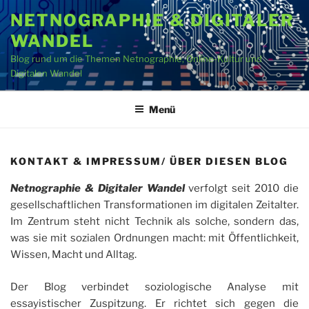
Zum
NETNOGRAPHIE & DIGITALER
Inhalt
WANDEL
springen
Blog rund um die Themen Netnographie, Online-Kultur und
Digitalen Wandel
Menü
KONTAKT & IMPRESSUM/ ÜBER DIESEN BLOG
Netnographie & Digitaler Wandel
verfolgt seit 2010 die
gesellschaftlichen Transformationen im digitalen Zeitalter.
Im Zentrum steht nicht Technik als solche, sondern das,
was sie mit sozialen Ordnungen macht: mit Öffentlichkeit,
Wissen, Macht und Alltag.
Der Blog verbindet soziologische Analyse mit
essayistischer Zuspitzung. Er richtet sich gegen die