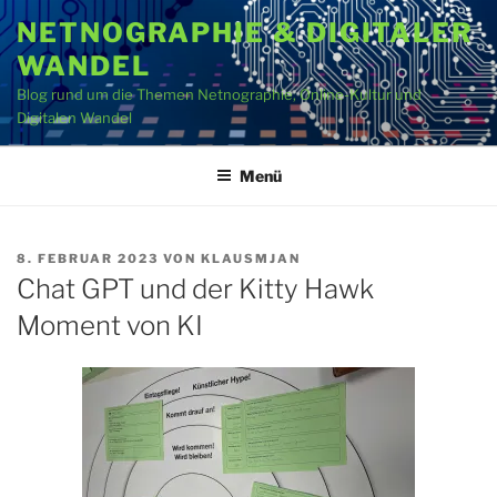
Zum
NETNOGRAPHIE & DIGITALER
Inhalt
WANDEL
springen
Blog rund um die Themen Netnographie, Online-Kultur und
Digitalen Wandel
Menü
VERÖFFENTLICHT
8. FEBRUAR 2023
VON
KLAUSMJAN
AM
Chat GPT und der Kitty Hawk
Moment von KI