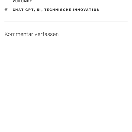
ZUKUNFT
SCHLAGWÖRTER
CHAT GPT
,
KI
,
TECHNISCHE INNOVATION
Kommentar verfassen