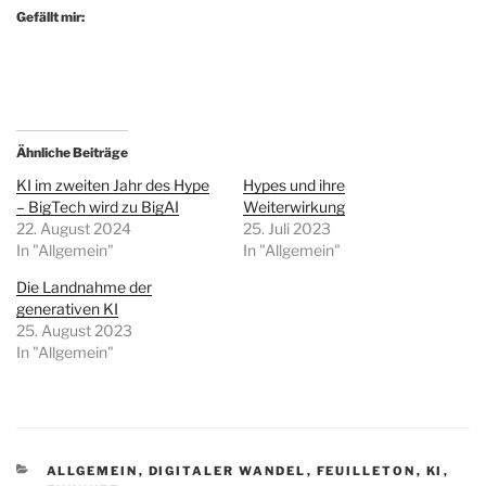
Gefällt mir:
Ähnliche Beiträge
KI im zweiten Jahr des Hype
Hypes und ihre
– BigTech wird zu BigAI
Weiterwirkung
22. August 2024
25. Juli 2023
In "Allgemein"
In "Allgemein"
Die Landnahme der
generativen KI
25. August 2023
In "Allgemein"
KATEGORIEN
ALLGEMEIN
,
DIGITALER WANDEL
,
FEUILLETON
,
KI
,