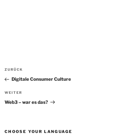
Beitragsnavigation
Vorheriger
ZURÜCK
Beitrag
Digitale Consumer Culture
Nächster
WEITER
Beitrag
Web3 – war es das?
CHOOSE YOUR LANGUAGE