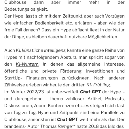
Clubhouse dann aber immer mehr in der
Bedeutungslosigkeit.
Der Hype lässt sich mit dem Zeitpunkt, aber auch Vorzügen
wie einfacher Bedienbarkeit etc. erklären – aber wie der
freie Fall danach? Dass ein Hype abflacht liegt in der Natur
der Dinge, es bleiben dauerhaft nutzbare Möglichkeiten.
Auch
KI, künstliche Intelligenz
, kannte eine ganze Reihe von
Hypes mit nachfolgendem Absturz, man spricht sogar von
den
KI-Wintern
, i
n denen das allgemeine Interesse,
öffentliche und private Förderung, Investitionen und
StartUp- Finanzierungen zurückgingen. Nach anderer
Zählweise erleben wir heute den dritten
KI- Frühling
.
Im Winter 2022/23 ist unbezweifelt
Chat GPT
der Hype –
und durchgehend Thema zahlloser Artikel, Podcasts,
Diskussionen, Zoom- Konferenzen etc., es steigert sich fast
von Tag zu Tag. Hype und Zeitpunkt sind eine Parallele zu
Clubhouse, ansonsten ist
Chat GPT
weit mehr als das. Der
brandeins- Autor
Thomas Ramge**
hatte 2018 das Bild des