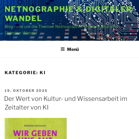
Zum
NETNOGRAPHIE & DIGITALER
Inhalt
WANDEL
springen
Blog rund um die Themen Netnographie, Online-Kultur und
Digitalen Wandel
Menü
KATEGORIE:
KI
VERÖFFENTLICHT
19. OKTOBER 2025
AM
Der Wert von Kultur- und Wissensarbeit im
Zeitalter von KI