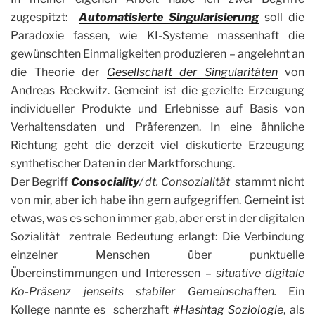
zugespitzt:
Automatisierte Singularisierung
soll die
Paradoxie fassen, wie KI-Systeme massenhaft die
gewünschten Einmaligkeiten produzieren – angelehnt an
die Theorie der
Gesellschaft der Singularitäten
von
Andreas Reckwitz. Gemeint ist die gezielte Erzeugung
individueller Produkte und Erlebnisse auf Basis von
Verhaltensdaten und Präferenzen.
In eine ähnliche
Richtung geht die derzeit viel diskutierte Erzeugung
synthetischer Daten in der Marktforschung.
Der Begriff
Consociality
/ dt. Consozialität
stammt nicht
von mir, aber ich habe ihn gern aufgegriffen. Gemeint ist
etwas, was es schon immer gab, aber erst in der digitalen
Sozialität zentrale Bedeutung erlangt: Die Verbindung
einzelner Menschen über punktuelle
Übereinstimmungen und Interessen –
situative digitale
Ko-Präsenz jenseits stabiler Gemeinschaften.
Ein
Kollege nannte es scherzhaft
#Hashtag Soziologie
, als