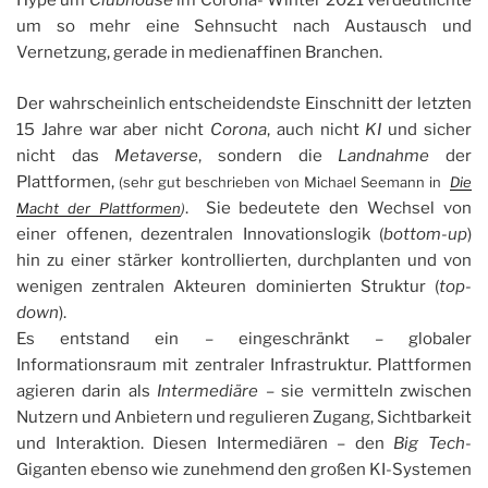
Hype um
Clubhouse
im Corona- Winter 2021 verdeutlichte
um so mehr eine Sehnsucht nach Austausch und
Vernetzung, gerade in medienaffinen Branchen.
Der wahrscheinlich entscheidendste Einschnitt der letzten
15 Jahre war aber nicht
Corona
, auch nicht
KI
und sicher
nicht das
Metaverse
, sondern die
Landnahme
der
Plattformen,
(sehr gut beschrieben von Michael Seemann in
Die
. Sie bedeutete den Wechsel von
Macht der Plattformen
)
einer offenen, dezentralen Innovationslogik (
bottom-up
)
hin zu einer stärker kontrollierten, durchplanten und von
wenigen zentralen Akteuren dominierten Struktur (
top-
down
).
Es entstand ein – eingeschränkt – globaler
Informationsraum mit zentraler Infrastruktur. Plattformen
agieren darin als
Intermediäre
– sie vermitteln zwischen
Nutzern und Anbietern und regulieren Zugang, Sichtbarkeit
und Interaktion. Diesen Intermediären – den
Big Tech
-
Giganten ebenso wie zunehmend den großen KI-Systemen