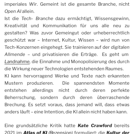
imperiales
Wir
. Gemeint ist die gesamte Branche, nicht
Open AI
allein.
Ist die
Tech- Branche
dazu ermächtigt, Wissensgewinn,
Kreativität und Kommunikation für uns alle neu zu
gestalten? Was zuvor Gemeingut oder urheberrechtlich
geschützt war – Internet, Kultur, Wissen – wird nun von
Tech-Konzernen eingehegt. Sie trainieren auf der
digitalen
Allmende
– und privatisieren die Erträge. Es geht um
Landnahme
,
die Einnahme und Monopolisierung des durch
die Wirkung neuer Technologien entstehenden Raumes.
KI kann hervorragend Werke und Texte nach erkannten
Mustern produzieren. Die spannendsten Momente
entstehen allerdings nicht durch deren perfekte
Beherrschung, sondern durch deren überraschende
Brechung. Es setzt voraus, dass jemand will, dass etwas
anders läuft – eine Intention, die KI allein nicht haben kann.
Eine grundsätzliche Kritik hatte
Kate Crawford
bereits
2021 im
Atlas of KI
(Rezension
)
formuliert: die
Kultur der