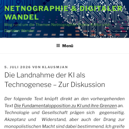
Zum
NETNOGRAPHIE & DIGITALER
Inhalt
WANDEL
springen
Blog rund um die Themen Netnographie, Online-Kultur und
Digitalen Wandel
Menü
VERÖFFENTLICHT
5. JULI 2026
VON
KLAUSMJAN
AM
Die Landnahme der KI als
Technogenese – Zur Diskussion
Der folgende Text knüpft direkt an den vorhergehenden
Text
Die Fundamentalopposition zu KI und ihre Grenzen
an.
Technologie und Gesellschaft prägen sich gegenseitig.
Akzeptanz und Widerstand, aber auch der Drang zur
monopolistischen Macht sind dabei bestimmend. Ich greife