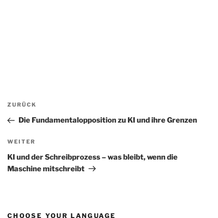
Beitragsnavigation
Vorheriger
ZURÜCK
Beitrag
Die Fundamentalopposition zu KI und ihre Grenzen
Nächster
WEITER
Beitrag
KI und der Schreibprozess – was bleibt, wenn die
Maschine mitschreibt
CHOOSE YOUR LANGUAGE