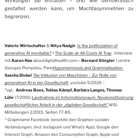
Wirkungen sie entfalten – und wie demokratisch
gestaltet werden kann, um Machtasymmetrien zu
begrenzen.
Valerie Wirtschafter
&
Nitya Nadgir
:
Is the politicization of
generative AI inevitable?
I
The Scale-at-All-Costs AI Trap
. Interview
mit
Karen Hao
aboutdigitalhealth.com—
Bernard Stiegler
| centre
Georges Pompidou, Paris
Hypomemnesis and Grammatisation
Sascha Dickel
:
Die Inklusion von Maschinen – Zur Rolle von
generativer KI in der Gesellschaft
. youtube 5/2026 –
³
vgl.:
Andreas Boes, Tobias Kämpf, Barbara Langes, Thomas
Lühr
(7/2015)
Landnahme im Informationsraum. Neukonstituierung
gesellschaftlicher Arbeit in der „digitalen Gesellschaft”
.WSI-
Mitteilungen 2/2015, Seiten 77-85.
⁴ Graphname Facebook besetzte den Graphen sozialer
Verbindungen, (incl. instagram und What’s App), Google den
Interest Graph, Amazon den Consumption Graph, Apple und