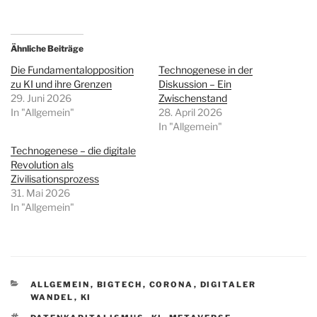
Ähnliche Beiträge
Die Fundamentalopposition
Technogenese in der
zu KI und ihre Grenzen
Diskussion – Ein
29. Juni 2026
Zwischenstand
In "Allgemein"
28. April 2026
In "Allgemein"
Technogenese – die digitale
Revolution als
Zivilisationsprozess
31. Mai 2026
In "Allgemein"
KATEGORIEN
ALLGEMEIN
,
BIGTECH
,
CORONA
,
DIGITALER
WANDEL
,
KI
SCHLAGWÖRTER