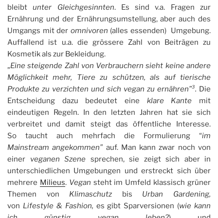
bleibt
unter Gleichgesinnten
. Es sind v.a. Fragen zur
Ernährung und der Ernährungsumstellung, aber auch des
Umgangs mit der
omnivoren
(alles essenden) Umgebung.
Auffallend ist u.a. die grössere Zahl von Beiträgen zu
Kosmetik als zur Bekleidung.
„
Eine steigende Zahl von Verbrauchern sieht keine andere
Möglichkeit mehr, Tiere zu schützen, als auf tierische
Produkte zu verzichten und sich vegan zu ernähren”³.
Die
Entscheidung dazu bedeutet eine
klare Kante
mit
eindeutigen Regeln. In den letzten Jahren hat sie sich
verbreitet und damit steigt das öffentliche Interesse.
So taucht auch mehrfach die Formulierung “
im
Mainstream angekommen”
auf. Man kann zwar noch von
einer
veganen
Szene
sprechen, sie zeigt sich aber in
unterschiedlichen Umgebungen und erstreckt sich über
mehrere
Milieus
.
Vegan
steht im Umfeld klassisch grüner
Themen von
Klimaschutz
bis
Urban Gardening,
von
Lifestyle & Fashion,
es gibt
Sparversionen (
wie kann
ich günstig vegan leben?
) und