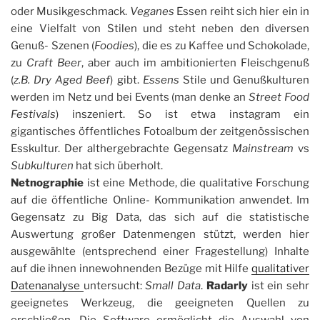
oder Musikgeschmack.
Veganes
Essen reiht sich hier ein in
eine Vielfalt von Stilen und steht neben den diversen
Genuß- Szenen (
Foodies
), die es zu Kaffee und Schokolade,
zu
Craft Beer
, aber auch im ambitionierten Fleischgenuß
(
z.B. Dry Aged Beef
) gibt.
Essens
Stile und Genußkulturen
werden im Netz und bei Events (man denke an
Street Food
Festivals
) inszeniert. So ist etwa instagram ein
gigantisches öffentliches Fotoalbum der zeitgenössischen
Esskultur. Der althergebrachte Gegensatz
Mainstream
vs
Subkulturen
hat sich überholt.
Netnographie
ist eine Methode, die qualitative Forschung
auf die öffentliche Online- Kommunikation anwendet. Im
Gegensatz zu Big Data, das sich auf die statistische
Auswertung großer Datenmengen stützt, werden hier
ausgewählte (entsprechend einer Fragestellung) Inhalte
auf die ihnen innewohnenden Bezüge mit Hilfe
qualitativer
Datenanalyse
untersucht:
Small Data
.
Radarly
ist ein sehr
geeignetes Werkzeug, die geeigneten Quellen zu
erschließen. Die Software ermöglicht die Auswahl von