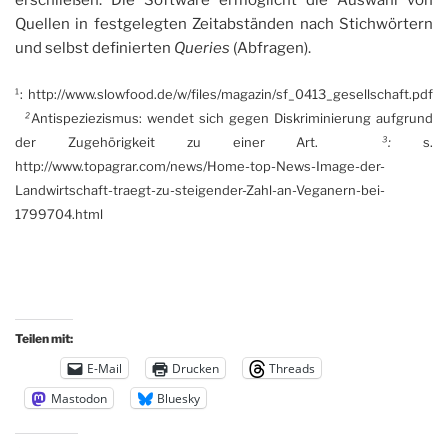
Quellen in festgelegten Zeitabständen nach Stichwörtern
und selbst definierten
Queries
(Abfragen).
¹: http://www.slowfood.de/w/files/magazin/sf_0413_gesellschaft.pdf
²
Antispeziezismus: wendet sich gegen Diskriminierung aufgrund
der Zugehörigkeit zu einer Art.
³:
s.
http://www.topagrar.com/news/Home-top-News-Image-der-
Landwirtschaft-traegt-zu-steigender-Zahl-an-Veganern-bei-
1799704.html
Teilen mit:
E-Mail
Drucken
Threads
Mastodon
Bluesky