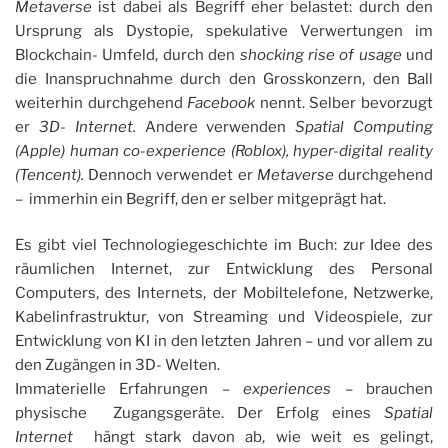
Metaverse
ist dabei als Begriff eher belastet: durch den
Ursprung als Dystopie, spekulative Verwertungen im
Blockchain- Umfeld, durch den
shocking rise of usage
und
die Inanspruchnahme durch den Grosskonzern, den Ball
weiterhin durchgehend
Facebook
nennt. Selber bevorzugt
er
3D- Internet.
Andere verwenden
Spatial Computing
(Apple)
human co-experience (Roblox), hyper-digital reality
(Tencent).
Dennoch verwendet er
Metaverse
durchgehend
– immerhin ein Begriff, den er selber mitgeprägt hat.
Es gibt viel Technologiegeschichte im Buch: zur Idee des
räumlichen Internet, zur Entwicklung des Personal
Computers, des Internets, der Mobiltelefone, Netzwerke,
Kabelinfrastruktur, von Streaming und Videospiele, zur
Entwicklung von KI in den letzten Jahren – und vor allem zu
den Zugängen in 3D- Welten.
Immaterielle Erfahrungen –
experiences
– brauchen
physische Zugangsgeräte. Der Erfolg eines
Spatial
Internet
hängt stark davon ab, wie weit es gelingt,