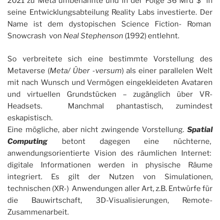
2021 zu Meta umbenannte und in der Folge 36 Mrd $¹ in
seine Entwicklungsabteilung Reality Labs investierte. Der
Name ist dem dystopischen Science Fiction- Roman
Snowcrash von
Neal Stephenson
(1992) entlehnt.
So verbreitete sich eine bestimmte Vorstellung des
Metaverse (
Meta/ Über -versum
) als einer parallelen Welt
mit nach Wunsch und Vermögen eingekleideten Avataren
und virtuellen Grundstücken – zugänglich über VR-
Headsets. Manchmal phantastisch, zumindest
eskapistisch.
Eine mögliche, aber nicht zwingende Vorstellung.
Spatial
Computing
betont dagegen eine nüchterne,
anwendungsorientierte Vision des räumlichen Internet:
digitale Informationen werden in physische Räume
integriert. Es gilt der Nutzen von Simulationen,
technischen (XR-) Anwendungen aller Art, z.B. Entwürfe für
die Bauwirtschaft, 3D-Visualisierungen, Remote-
Zusammenarbeit.