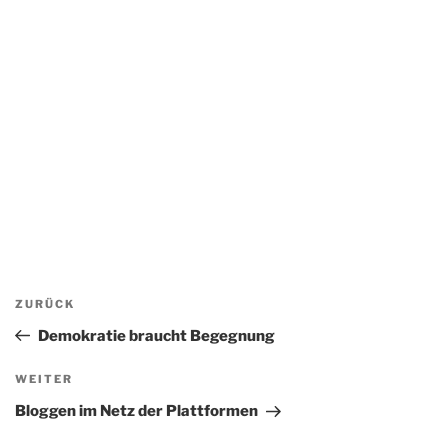
Beitragsnavigation
Vorheriger
ZURÜCK
Beitrag
Demokratie braucht Begegnung
Nächster
WEITER
Beitrag
Bloggen im Netz der Plattformen