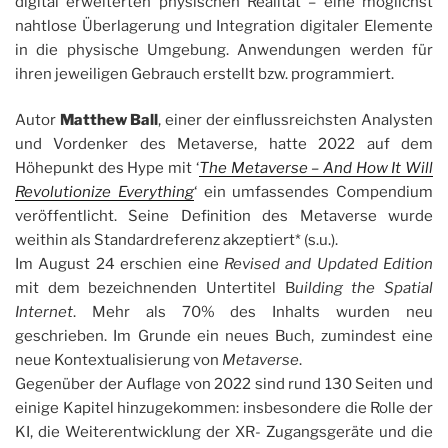
digital erweiterten physischen Realität – eine möglichst
nahtlose Überlagerung und Integration digitaler Elemente
in die physische Umgebung. Anwendungen werden für
ihren jeweiligen Gebrauch erstellt bzw. programmiert.
Autor
Matthew Ball
, einer der einflussreichsten Analysten
und Vordenker des Metaverse, hatte 2022 auf dem
Höhepunkt des Hype mit ‘
The Metaverse – And How It Will
Revolutionize Everything
‘ ein umfassendes Compendium
veröffentlicht. Seine Definition des Metaverse wurde
weithin als Standardreferenz akzeptiert* (s.u.).
Im August 24 erschien eine
Revised and Updated Edition
mit dem bezeichnenden Untertitel B
uilding the Spatial
Internet
. Mehr als 70% des Inhalts wurden neu
geschrieben. Im Grunde ein neues Buch, zumindest eine
neue Kontextualisierung von
Metaverse
.
Gegenüber der Auflage von 2022 sind rund 130 Seiten und
einige Kapitel hinzugekommen: insbesondere die Rolle der
KI, die Weiterentwicklung der XR- Zugangsgeräte und die