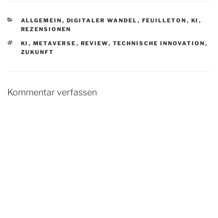
KATEGORIEN
ALLGEMEIN
,
DIGITALER WANDEL
,
FEUILLETON
,
KI
,
REZENSIONEN
SCHLAGWÖRTER
KI
,
METAVERSE
,
REVIEW
,
TECHNISCHE INNOVATION
,
ZUKUNFT
Kommentar verfassen