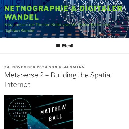
Zum
NETNOGRAPHIE & DIGITALER
Inhalt
WANDEL
springen
Blog rund um die Themen Netnographie, Online-Kultur und
Digitalen Wandel
Menü
VERÖFFENTLICHT
24. NOVEMBER 2024
VON
KLAUSMJAN
AM
Metaverse 2 – Building the Spatial
Internet