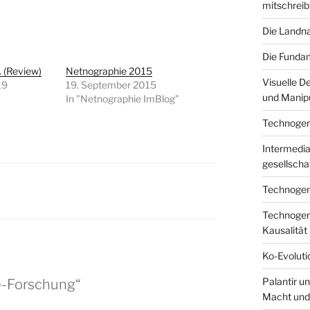
mitschreib
Die Landna
Die Fundam
 (Review)
Netnographie 2015
Visuelle D
19
19. September 2015
und Manipu
In "Netnographie ImBlog"
Technogenes
Intermediar
gesellscha
Technogene
Technogene
Kausalität
Ko-Evoluti
Palantir u
e-Forschung“
Macht und