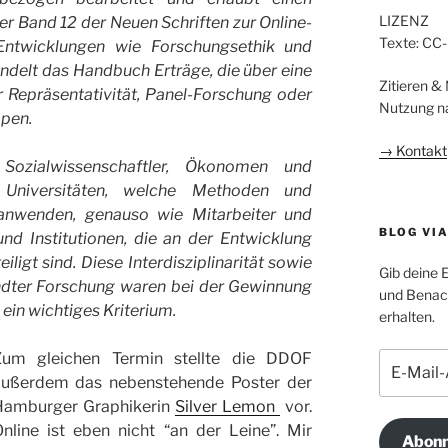
LIZENZ
 Band 12 der Neuen Schriften zur Online-
Texte: CC
e Entwicklungen wie Forschungsethik und
ndelt das Handbuch Erträge, die über eine
Zitieren &
 Repräsentativität, Panel-Forschung oder
Nutzung n
pen.
→ Kontakt
ozialwissenschaftler, Ökonomen und
Universitäten, welche Methoden und
 anwenden, genauso wie Mitarbeiter und
BLOG VI
nd Institutionen, die an der Entwicklung
gt sind. Diese Interdisziplinarität sowie
Gib deine 
ndter Forschung waren bei der Gewinnung
und Benach
ein wichtiges Kriterium.
erhalten.
Zum gleichen Termin stellte die DDOF
E-
Mail-
außerdem das nebenstehende Poster der
Adresse
Hamburger Graphikerin
Silver Lemon
vor.
nline ist eben nicht “an der Leine”. Mir
Abonn