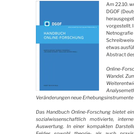
Am 22.10. w
DGOF (Deutsc
herausgege
vorgestellt.
Netnografie 
Schreibweise)
etwas ausfüh
Abstract de
Online-Fors
Wandel. Zum
Weiteren
Analyseme
Veränderungen neue Erhebungsinstrumente 
Das Handbuch Online-Forschung bietet ein
sozialwissenschaftlich motivierte, inte
Auswertung. In einer kompakten Darstel
Feldes sowohl theorie- als auch praxi