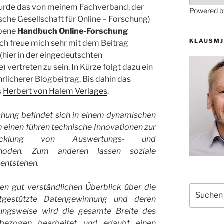
urde das von meinem Fachverband, der
Powered 
he Gesellschaft für Online – Forschung)
bene
Handbuch Online-Forschung
KLAUSMJ
 Ich freue mich sehr mit dem Beitrag
(hier in der eingedeutschten
 vertreten zu sein. In Kürze folgt dazu ein
rlicherer Blogbeitrag. Bis dahin das
s
Herbert von Halem Verlages
.
chung befindet sich in einem dynamischen
 einen führen technische Innovationen zur
twicklung von Auswertungs- und
thoden. Zum anderen lassen soziale
entstehen.
en gut verständlichen Überblick über die
Suchen
rnetgestützte Datengewinnung und deren
nach:
lungsweise wird die gesamte Breite des
sbezogen bearbeitet und erlaubt einen