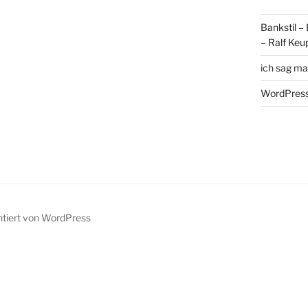
Bankstil –
– Ralf Keu
ich sag ma
WordPress
ntiert von WordPress