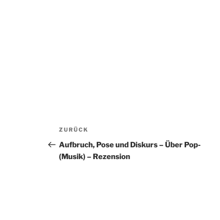
Beitragsnavigation
Vorheriger
ZURÜCK
Beitrag
Aufbruch, Pose und Diskurs – Über Pop-
(Musik) – Rezension