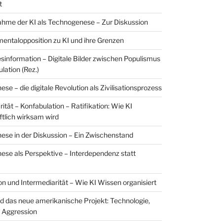
t
hme der KI als Technogenese – Zur Diskussion
entalopposition zu KI und ihre Grenzen
esinformation – Digitale Bilder zwischen Populismus
lation (Rez.)
e – die digitale Revolution als Zivilisationsprozess
ität – Konfabulation – Ratifikation: Wie KI
ftlich wirksam wird
se in der Diskussion – Ein Zwischenstand
se als Perspektive – Interdependenz statt
on und Intermediarität – Wie KI Wissen organisiert
nd das neue amerikanische Projekt: Technologie,
 Aggression