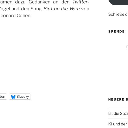
kamen dazu Gedanken an den
Twitter
-
Vogel und den Song
Bird on the Wire
von
Schließe 
eonard Cohen.
SPENDE
D
don
Bluesky
NEUERE 
Ist die Sozi
KI und der