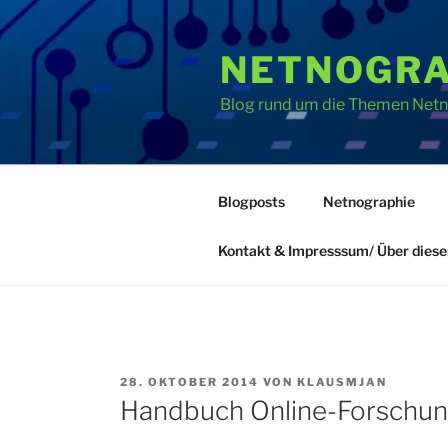
Zum
Inhalt
NETNOGRA
springen
Blog rund um die Themen Netno
Blogposts
Netnographie
Kontakt & Impresssum/ Über diese
VERÖFFENTLICHT
28. OKTOBER 2014
VON
KLAUSMJAN
AM
Handbuch Online-Forschu