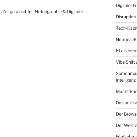
Digitaler F
s Zeitgeschichte - Netnographie & Digitaler
Disruption 
Tech-Kapit
Hermes 30
KI als Inte
Vibe Shift
Sprachmasc
Intelligenz 
Macht Radf
Das politi
Der Brows
Der Wert v
Fünfzehn J