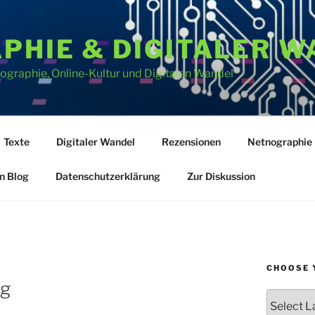
PHIE & DIGITALER W
graphie, Online-Kultur und Digitalen Wandel
Texte
Digitaler Wandel
Rezensionen
Netnographie
n Blog
Datenschutzerklärung
Zur Diskussion
CHOOSE 
ng