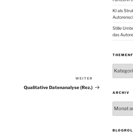
KI als Str
Autorensc
Stille Umb
das Autore
THEMENF
Themenfe
WEITER
Nächster
Beitrag
Qualitative Datenanalyse (Rez.)
ARCHIV
Archiv
BLOGROL