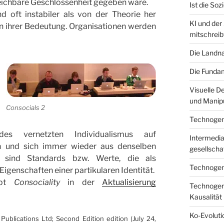
leichbare Geschlossenheit gegeben wäre.
Ist die Sozi
d oft instabiler als von der Theorie her
KI und der
in ihrer Bedeutung. Organisationen werden
mitschreib
Die Landna
Die Fundam
Visuelle D
und Manipu
Consocials 2
Technogenes
des vernetzten Individualismus auf
Intermediar
n und sich immer wieder aus denselben
gesellscha
s sind Standards bzw. Werte, die als
Technogene
 Eigenschaften einer partikularen Identität.
ept
Consociality
in der
Aktualisierung
Technogene
Kausalität
Ko-Evoluti
ublications Ltd; Second Edition edition (July 24,