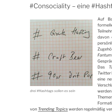
AM
#Consociality – eine #Hash
Auf B
formell
Teilneh
davon 
persönl
Zugehö
Fantum
Gespräc
Das
T
Twitter
eine n
Verschl
werde
drei #Hashtags sollen es sein
Themen
Formati
von
Trending Topics
werden regelmäßig verö