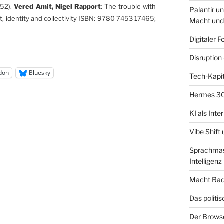
-52).
Vered Amit, Nigel Rapport
: The trouble with
Palantir u
, identity and collectivity ISBN: 9780 7453 17465;
Macht und
Digitaler F
Disruption 
don
Bluesky
Tech-Kapit
Hermes 30
KI als Inte
Vibe Shift
Sprachmasc
Intelligenz 
Macht Radf
Das politi
Der Brows