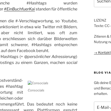
 Manche #
Hashtags
wurden
nach:
er
#
EinBuchfuerKai
standen für öffentliche
LIZENZ
nnen die #-Verschlagwortung, so
Youtube
,
Texte: CC
nktioniert in etwa wie Twitter mit Bildern,
ber nicht limitiert, was oft zum
Zitieren &
h erschliessen sich darüber Bilderwelten
Nutzung n
damit schwerer, #
Hashtags
entsprechen
, auf dem Facebook beruht.
→ Kontakt
#
Hashtags
(+ @
persönlicher Adressierung
)
e Postings zu einem Ganzen, machen
social
BLOG VI
tverständ-
Gib deine 
des #
hashtag
und Benach
Consocials
rortung mit
erhalten.
leichen oder
mmengeführt. Das bedeutet noch keine
E-
Mail-
teressant, wenn Plattformen genutzt