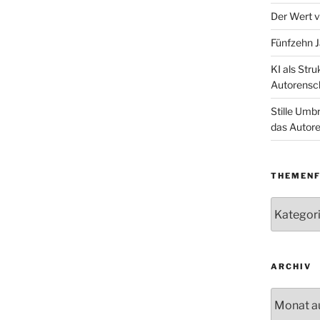
Der Wert v
Fünfzehn J
KI als Str
Autorensc
Stille Umb
das Autore
THEMENF
Themenfe
ARCHIV
Archiv