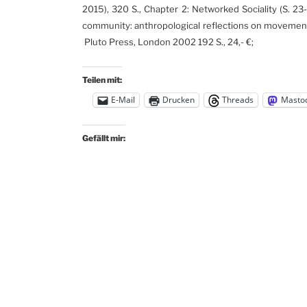
2015), 320 S., Chapter 2: Networked Sociality (S. 23
community: anthropological reflections on m
ovement
Pluto Press, London 2002 192 S., 24,- €;
Teilen mit:
E-Mail
Drucken
Threads
Masto
Gefällt mir: