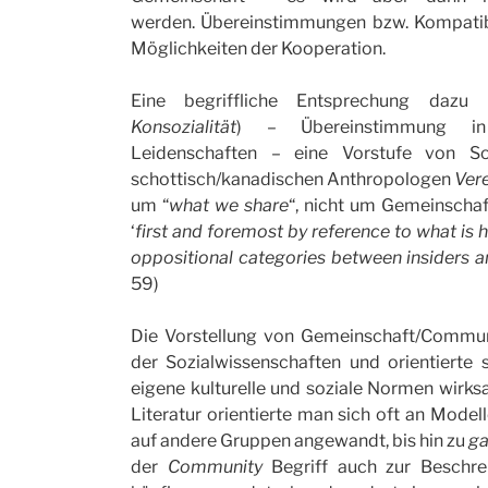
werden. Übereinstimmungen bzw. Kompatibi
Möglichkeiten der Kooperation.
Eine begriffliche Entsprechung dazu
Konsozialität
) – Übereinstimmung in 
Leidenschaften – eine Vorstufe von So
schottisch/kanadischen Anthropologen
Ver
um “
what we share
“, nicht um Gemeinscha
‘
first and foremost by reference to what is
oppositional categories between insiders a
59)
Die Vorstellung von Gemeinschaft/Commun
der Sozialwissenschaften und orientierte
eigene kulturelle und soziale Normen wirks
Literatur orientierte man sich oft an Model
auf andere Gruppen angewandt, bis hin zu
g
der
Community
Begriff auch zur Beschre