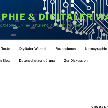
PHIE & DIGITALER W
graphie, Online-Kultur und Digitalen Wandel
Texte
Digitaler Wandel
Rezensionen
Netnographie
n Blog
Datenschutzerklärung
Zur Diskussion
CHOOSE 