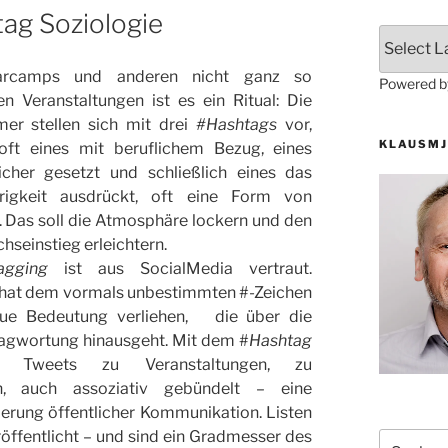
tag Soziologie
arcamps und anderen nicht ganz so
Powered 
en Veranstaltungen ist es ein Ritual: Die
mer stellen sich mit drei
#Hashtags
vor,
KLAUSMJ
oft eines mit beruflichem Bezug, eines
icher gesetzt und schließlich eines das
rigkeit ausdrückt, oft eine Form von
. Das soll die Atmosphäre lockern und den
hseinstieg erleichtern.
agging
ist aus SocialMedia vertraut.
hat dem vormals unbestimmten #-Zeichen
eue Bedeutung verliehen, die über die
agwortung hinausgeht. Mit dem #
Hashtag
n Tweets zu Veranstaltungen, zu
, auch assoziativ gebündelt – eine
erung öffentlicher Kommunikation. Listen
ffentlicht – und sind ein Gradmesser des
Suchen