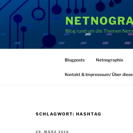
Zum
Inhalt
NETNOGRA
springen
Blog rund um die Themen Netno
Blogposts
Netnographie
Kontakt & Impresssum/ Über diese
SCHLAGWORT:
HASHTAG
VERÖFFENTLICHT
29. MÄRZ 2016