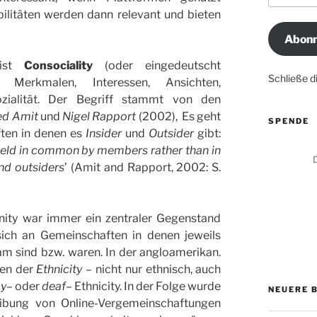
Adresse
litäten werden dann relevant und bieten
Abonn
 ist
Consociality
(oder eingedeutscht
Schließe 
Merkmalen, Interessen, Ansichten,
zialität. Der Begriff stammt von den
ed Amit
und
Nigel Rapport
(2002), Es geht
SPENDE
ften in denen es
Insider
und
Outsider
gibt:
 held in common by members rather than in
D
nd outsiders
’ (Amit and Rapport, 2002: S.
ity war immer ein zentraler Gegenstand
 sich an Gemeinschaften in denen jeweils
am sind bzw. waren. In der angloamerikan.
len der
Ethnicity
– nicht nur ethnisch, auch
ay
– oder
deaf
– Ethnicity. In der Folge wurde
NEUERE 
ibung von Online-Vergemeinschaftungen