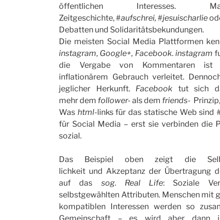
öffentlichen Interesses.
Zeitgeschichte, #
aufschrei,
#
jesuischarlie
od
Debatten und Solidaritätsbekundungen.
Die meisten Social Media Plattformen ke
instagram
,
Google+
,
Facebook
.
instagram
fu
die Vergabe von Kommentaren ist a
inflationärem Gebrauch verleitet. Dennoc
jeglicher Herkunft.
Facebook
tut sich 
mehr
dem
follower-
als dem
friends-
Prinzip
Was
html
-links für das statische Web sind 
für Social Media – erst sie verbinden di
sozial.
Das Beispiel oben zeigt die Selbs
lichkeit und Akzeptanz der Übertragung 
auf das
sog. Real Life
: Soziale Ve
selbstgewählten Attributen. Menschen mit g
kompatiblen Interessen werden so zusa
Gemeinschaft – es wird aber dann in