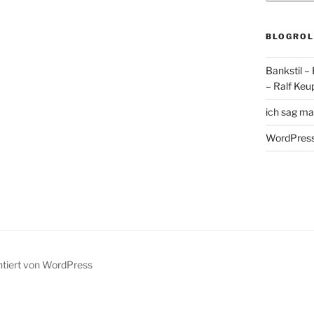
BLOGROL
Bankstil –
– Ralf Keu
ich sag ma
WordPress
ntiert von WordPress