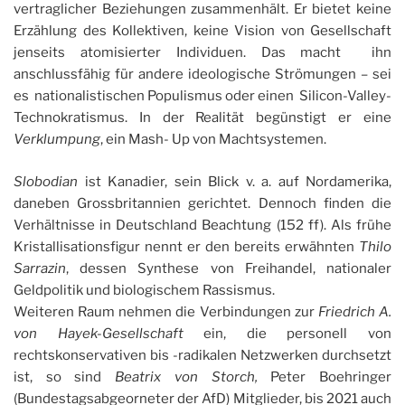
vertraglicher Beziehungen zusammenhält. Er bietet keine
Erzählung des Kollektiven, keine Vision von Gesellschaft
jenseits atomisierter Individuen. Das macht ihn
anschlussfähig für andere ideologische Strömungen – sei
es nationalistischen Populismus oder einen Silicon-Valley-
Technokratismus. In der Realität begünstigt er eine
Verklumpung
, ein Mash- Up von Machtsystemen.
Slobodian
ist Kanadier, sein Blick v. a. auf Nordamerika,
daneben Grossbritannien gerichtet. Dennoch finden die
Verhältnisse in Deutschland Beachtung (152 ff). Als frühe
Kristallisationsfigur nennt er den bereits erwähnten
Thilo
Sarrazin
, dessen Synthese von Freihandel, nationaler
Geldpolitik und biologischem Rassismus.
Weiteren Raum nehmen die Verbindungen zur
Friedrich A.
von Hayek-Gesellschaft
ein, die personell von
rechtskonservativen bis -radikalen Netzwerken durchsetzt
ist, so sind
Beatrix von Storch,
Peter Boehringer
(Bundestagsabgeorneter der AfD) Mitglieder, bis 2021 auch