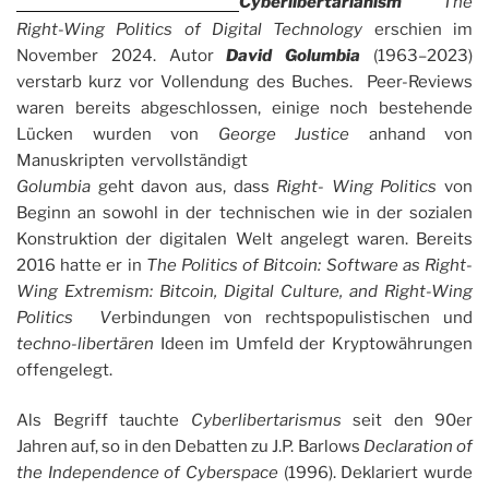
Cyberlibertarianism
The
Right-Wing Politics of Digital Technology
erschien im
November 2024. Autor
David Golumbia
(1963–2023)
verstarb kurz vor Vollendung des Buches. Peer-Reviews
waren bereits abgeschlossen, einige noch bestehende
Lücken wurden von
George Justice
anhand von
Manuskripten vervollständigt
Golumbia
geht davon aus, dass
Right- Wing Politics
von
Beginn an sowohl in der technischen wie in der sozialen
Konstruktion der digitalen Welt angelegt waren. Bereits
2016 hatte er in
The Politics of Bitcoin: Software as Right-
Wing Extremism: Bitcoin, Digital Culture, and Right-Wing
Politics V
erbindungen von rechtspopulistischen und
techno-libertären
Ideen im Umfeld der Kryptowährungen
offengelegt.
Als Begriff tauchte
Cyberlibertarismus
seit den 90er
Jahren auf, so in den Debatten zu J.P. Barlows
Declaration of
the Independence of Cyberspace
(1996). Deklariert wurde