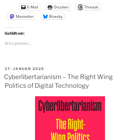
E-Mail
Drucken
Threads
Mastodon
Bluesky
Gefällt mir:
Wird geladen …
VERÖFFENTLICHT
27. JANUAR 2025
AM
Cyberlibertarianism – The Right Wing
Politics of Digital Technology