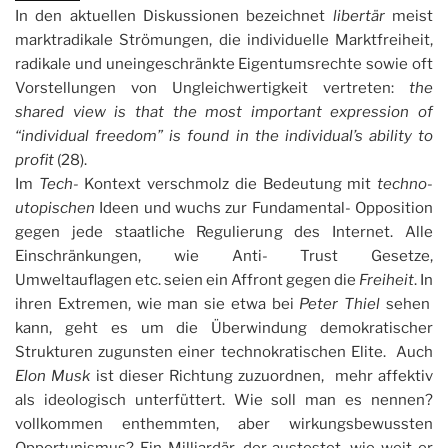
In den aktuellen Diskussionen bezeichnet
libertär
meist
marktradikale Strömungen, die individuelle Marktfreiheit,
radikale und uneingeschränkte Eigentumsrechte sowie oft
Vorstellungen von Ungleichwertigkeit vertreten:
the
shared view is that the most important expression of
“individual freedom” is found in the individual’s ability to
profit
(28).
Im
Tech-
Kontext verschmolz die Bedeutung mit
techno-
utopischen
Ideen und wuchs zur Fundamental- Opposition
gegen jede staatliche Regulierung des Internet. Alle
Einschränkungen, wie Anti- Trust Gesetze,
Umweltauflagen etc. seien ein Affront gegen die
Freiheit
. In
ihren Extremen, wie man sie etwa bei
Peter Thiel
sehen
kann, geht es um die Überwindung demokratischer
Strukturen zugunsten einer technokratischen Elite. Auch
Elon Musk
ist dieser Richtung zuzuordnen, mehr affektiv
als ideologisch unterfüttert. Wie soll man es nennen?
vollkommen enthemmten, aber wirkungsbewussten
Opportunismus? Ein Milliardär, der austestet, wie weit er