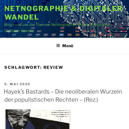
Zum
NETNOGRAPHIE & DIGITALER
Inhalt
WANDEL
springen
Blog rund um die Themen Netnographie, Online-Kultur und
Digitalen Wandel
Menü
SCHLAGWORT:
REVIEW
VERÖFFENTLICHT
5. MAI 2025
AM
Hayek’s Bastards – Die neoliberalen Wurzeln
der populistischen Rechten – (Rez.)