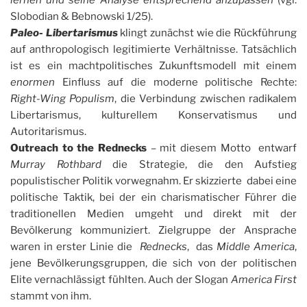
lernen und seine Analyse entsprechend anzupassen
(vgl.
Slobodian & Bebnowski 1/25).
Paleo- Libertarismus
klingt zunächst wie die Rückführung
auf anthropologisch legitimierte Verhältnisse. Tatsächlich
ist es ein machtpolitisches Zukunftsmodell mit einem
enormen
Einfluss auf die moderne politische Rechte:
Right-Wing Populism
, die Verbindung zwischen radikalem
Libertarismus, kulturellem Konservatismus und
Autoritarismus.
Outreach to the Rednecks
– mit diesem Motto entwarf
Murray Rothbard
die Strategie, die den Aufstieg
populistischer Politik vorwegnahm. Er skizzierte dabei eine
politische Taktik, bei der ein charismatischer Führer die
traditionellen Medien umgeht und direkt mit der
Bevölkerung kommuniziert. Zielgruppe der Ansprache
waren in erster Linie die
Rednecks
, das
Middle America
,
jene Bevölkerungsgruppen, die sich von der politischen
Elite vernachlässigt fühlten. Auch der Slogan
America First
stammt von ihm.