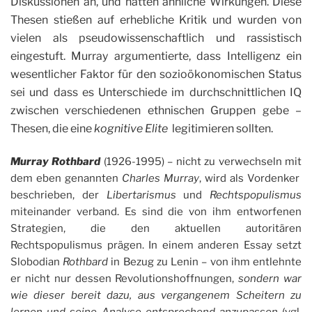
Diskussionen an, und hatten ähnliche Wirkungen. Diese
Thesen stießen auf erhebliche Kritik und wurden von
vielen als pseudowissenschaftlich und rassistisch
eingestuft. Murray argumentierte, dass Intelligenz ein
wesentlicher Faktor für den sozioökonomischen Status
sei und dass es Unterschiede im durchschnittlichen IQ
zwischen verschiedenen ethnischen Gruppen gebe –
Thesen, die eine
kognitive Elite
legitimieren sollten.
Murray Rothbard
(1926-1995) – nicht zu verwechseln mit
dem eben genannten
Charles Murray
, wird als Vordenker
beschrieben, der
Libertarismus
und
Rechtspopulismus
miteinander verband. Es sind die von ihm entworfenen
Strategien, die den aktuellen autoritären
Rechtspopulismus prägen. In einem anderen Essay setzt
Slobodian
Rothbard
in Bezug zu Lenin – von ihm entlehnte
er nicht nur dessen Revolutionshoffnungen,
sondern war
wie dieser bereit dazu, aus vergangenem Scheitern zu