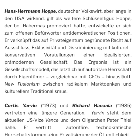
Hans-Herrmann Hoppe,
deutscher Volkswirt, aber lange in
den USA wirkend, gilt als weitere Schlüsselfigur. Hoppe,
der bei Habermas promoviert hatte, entwickelte er sich
zum offenen Befürworter antidemokratischer Positionen.
Er verknüpft das auf Privateigentum begründete Recht auf
Ausschluss, Exklusivität und Diskriminierung mit kulturell-
konservativen Vorstellungen einer idealisierten,
prämodernen Gesellschaft. Das Ergebnis ist ein
Gesellschaftsmodell, das letztlich auf autoritäre Herrschaft
durch Eigentümer – vergleichbar mit CEOs – hinausläuft.
New Fusionism
zwischen radikalem Marktdenken und
kulturellem Traditionalismus.
Curtis Yarvin
(*1973) und
Richard Hanania
(*1985)
vertreten eine jüngere Generation.
Yarvin
steht dem
aktuellen US-Vize
Vance
und dem Oligarchen Peter Thiel
nahe. Er vertritt autoritäre, technokratische
Herrschaftsformen -eine Privatisierung der Öffentlichkeit.