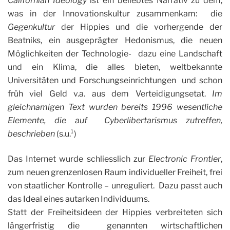
Californian Ideology
ist ein beliebtes Narrativ zu dem,
was in der Innovationskultur zusammenkam: die
Gegenkultur
der Hippies und die vorhergende der
Beatniks, ein ausgeprägter Hedonismus, die neuen
Möglichkeiten der Technologie- dazu eine Landschaft
und ein Klima, die alles bieten, weltbekannte
Universitäten und Forschungseinrichtungen und schon
früh viel Geld v.a. aus dem Verteidigungsetat.
Im
gleichnamigen Text wurden bereits 1996 wesentliche
Elemente, die auf Cyberlibertarismus zutreffen,
beschrieben
(s.u.¹)
Das Internet wurde schliesslich zur
Electronic Frontier
,
zum neuen grenzenlosen Raum individueller Freiheit, frei
von staatlicher Kontrolle – unreguliert. Dazu passt auch
das Ideal eines autarken Individuums.
Statt der Freiheitsideen der Hippies verbreiteten sich
längerfristig die genannten wirtschaftlichen