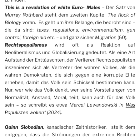
zu finden.
This is a revolution of white Euro- Males
– Der Satz von
Murray Rothbard
steht dem zweiten Kapitel
The Rock of
Biology
voran. Es geht um
ihre
Belange, die bedroht sind –
die da sind:
taxes, regulations, environmentalism, gun
control, foreign aid
etc. – und ganz sicher
Migration
(60).
Rechtspopulismus
wird oft als Reaktion auf
Neoliberalismus und Globalisierung gedeutet. Als eine Art
Aufstand der Enttäuschten, der Verlierer. Rechtspopulisten
inszenieren sich als Vertreter des wahren Volkes, als die
wahren Demokraten, die sich gegen eine korrupte Elite
erheben, damit das Volk sein Schicksal bestimmen kann.
Nur, wer wie das Volk denkt, wer seine Vorstellungen von
Normalität, Anstand, Moral, teilt, kann auch für das Volk
sein – so schreibt es etwa
Marcel Lewandowski in
Was
Populisten wollen
* (2024).
Quinn Slobodian
, kanadischer Zeithistoriker, stellt dem
entgegen, dass die Strömungen der extremen Rechten