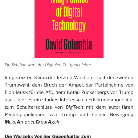
Ein Schlüselwerk der Digitalen Zeitgeschichte
Im gereizten Klima der letzten Wochen – seit der zweiten
Trumpwahl, dem Bruch der Ampel, der Parteinahme von
Elon Musk für die AfD, dem
Kotau
Zuckerbergs vor Trump
usf
. – gibt es ein starkes Interesse an Erklärungsmodellen
zum Schulterschluss von
BigTech
mit dem autoritären
Rechtspopulismus von Trump und seiner Bewegung
M
ake
A
merica
G
reat
A
gain.
Die Wurzeln: Von der Gegenkultur zum