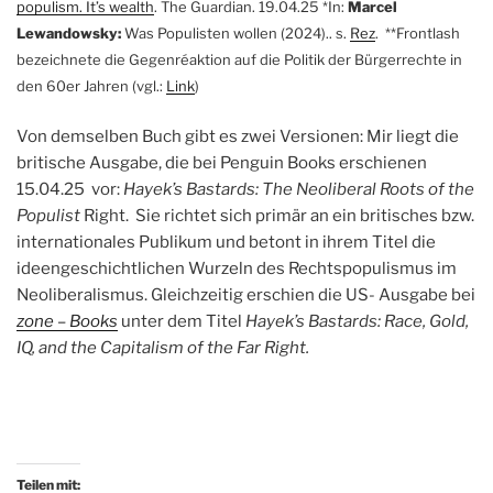
populism. It’s wealth
. The Guardian. 19.04.25 *In:
Marcel
Lewandowsky:
Was Populisten wollen (2024).. s.
Rez
. **Frontlash
bezeichnete die Gegenréaktion auf die Politik der Bürgerrechte in
den 60er Jahren (vgl.:
Link
)
Von demselben Buch gibt es zwei Versionen: Mir liegt die
britische Ausgabe, die bei Penguin Books erschienen
15.04.25 vor:
Hayek’s Bastards: The Neoliberal Roots of the
Populist
Right. Sie richtet sich primär an ein britisches bzw.
internationales Publikum und betont in ihrem Titel die
ideengeschichtlichen Wurzeln des Rechtspopulismus im
Neoliberalismus. Gleichzeitig erschien die US- Ausgabe bei
zone – Books
unter dem Titel
Hayek’s Bastards: Race, Gold,
IQ, and the Capitalism of the Far Right.
Teilen mit: