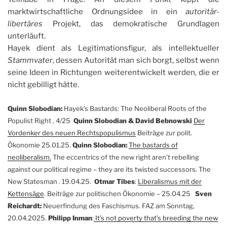
marktwirtschaftliche Ordnungsidee in ein
autoritär-
libertäres
Projekt, das demokratische Grundlagen
unterläuft.
Hayek dient als Legitimationsfigur, als intellektueller
Stammvater
, dessen Autorität man sich borgt, selbst wenn
seine Ideen in Richtungen weiterentwickelt werden, die er
nicht gebilligt hätte.
Quinn Slobodian:
Hayek’s Bastards: The Neoliberal Roots of the
Populist Right , 4/25
Quinn Slobodian &
David Bebnowski
Der
Vordenker des neuen Rechtspopulismus
Beiträge zur polit.
Ökonomie 25.01.25.
Quinn Slobodian:
The bastards of
neoliberalism.
The eccentrics of the new right aren’t rebelling
against our political regime – they are its twisted successors. The
New Statesman . 19.04.25.
Otmar Tibes
:
Liberalismus mit der
Kettensäge
. Beiträge zur politischen Ökonomie – 25.04.25
Sven
Reichardt:
Neuerfindung des Faschismus. FAZ am Sonntag,
20.04.2025.
Philipp Inman
:
It’s not poverty that’s breeding the new