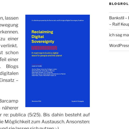
BLOGROL
Bankstil –
n, lassen
– Ralf Keu
Bewegung
rkennen.
ich sag ma
zu einer
WordPress
verlinkt.
st schon
eil einer
t. Blogs
gitalen
Einsatz –
Barcamp
 näherer
re: publica (5/25). Bis dahin besteht auf
ie Möglichkeit zum Austausch. Ansonsten:
nd sie lassen sich nutzen ;-).