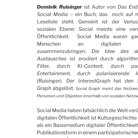
Dominik Ruisinger
ist Autor von
Das End
Social Media
– ein Buch, das noch auf m
Leseliste steht. Gemeint ist der Verlu
sozialen Ebene:
Social
meinte eine vern
Öffentlichkeit. Social Media waren ged
Menschen an digitalen O
zusammenzubringen.
Die Idee des ak
Austausches ist erodiert durch algorith
Filter, durch KI-Content, durch pas
Entertainment, durch polarisierende In
(Ruisinger). Der InterestGraph
hat den
Graph
abgelöst.
Social Graph meint das Netzwe
Personen und Objekten innerhalb von sozialen Netz
Social Media haben tatsächlich die Welt verä
digitalen Öffentlichkeit ist Kulturgeschichte
als ein Basismedium digitaler Öffentlichkeit 
Publikationsform in einem partizipatorische