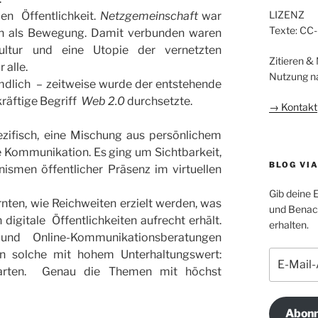
LIZENZ
len Öffentlichkeit.
Netzgemeinschaft
war
Texte: CC
ch als Bewegung. Damit verbunden waren
 Kultur und eine Utopie der vernetzten
Zitieren &
 alle.
Nutzung n
mdlich – zeitweise wurde der entstehende
kräftige Begriff
Web 2.0
durchsetzte.
→ Kontakt
ezifisch, eine Mischung aus persönlichem
e Kommunikation. Es ging um Sichtbarkeit,
BLOG VI
smen öffentlicher Präsenz im virtuellen
Gib deine 
nten, wie Reichweiten erzielt werden, was
und Benach
igitale Öffentlichkeiten aufrecht erhält.
erhalten.
d Online-Kommunikationsberatungen
n solche mit hohem Unterhaltungswert:
E-
Mail-
tarten. Genau die Themen mit höchst
Adresse
Abonn