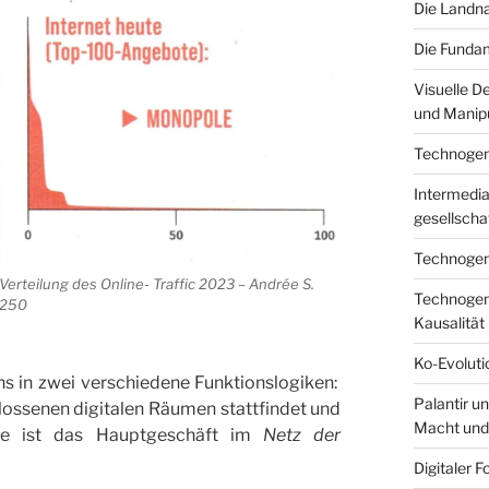
Die Landna
Die Fundam
Visuelle D
und Manipu
Technogenes
Intermediar
gesellscha
Technogene
Verteilung des Online- Traffic 2023 – Andrée S.
Technogene
250
Kausalität
Ko-Evoluti
ns in zwei verschiedene Funktionslogiken:
Palantir u
lossenen digitalen Räumen stattfindet und
Macht und
re ist das Hauptgeschäft im
Netz der
Digitaler F