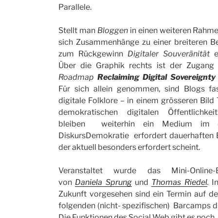
Parallele.
Stellt man
Bloggen
in einen weiteren Rahme
sich Zusammenhänge zu einer breiteren 
zum Rückgewinn
Digitaler Souveränität
e
Über die Graphik rechts ist der Zugang 
Roadmap
Reclaiming Digital Sovereignty
Für sich allein genommen, sind Blogs fa
digitale Folklore – in einem grösseren Bild T
demokratischen digitalen Öffentlichkei
bleiben weiterhin ein Medium im di
DiskursDemokratie erfordert dauerhaften 
der aktuell besonders erfordert scheint.
Veranstaltet wurde das Mini-Online-
von
Daniela Sprung
und
Thomas Riedel
.
In
Zukunft vorgesehen sind ein Termin auf der 
folgenden (nicht- spezifischen) Barcamps d
Die Funktionen des Social Web gibt es noch, u