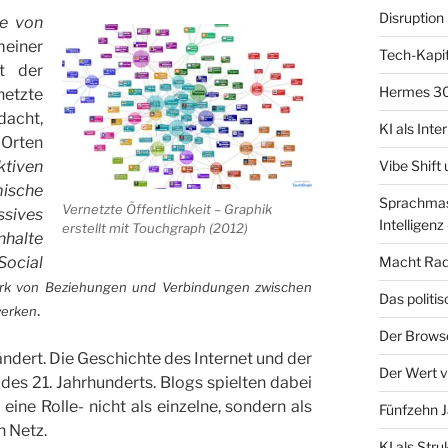
Disruption 
e von
einer
Tech-Kapit
st der
Hermes 30
etzte
acht,
KI als Inte
rten
Vibe Shift
tiven
mische
Sprachmasc
Vernetzte Öffentlichkeit – Graphik
sives
Intelligenz 
erstellt mit Touchgraph (2012)
halte
Macht Radf
Social
rk von Beziehungen und Verbindungen zwischen
Das politi
.
werken
Der Brows
ndert. Die Geschichte des Internet und der
Der Wert v
 des 21. Jahrhunderts.
Blogs spielten dabei
eine Rolle- nicht als einzelne, sondern als
Fünfzehn J
n Netz.
KI als Str