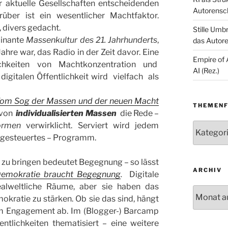
ür aktuelle Gesellschaften entscheidenden
Autorensc
rüber ist ein wesentlicher Machtfaktor.
i, divers gedacht.
Stille Umb
inante
Massenkultur des 21. Jahrhunderts
,
das Autore
ahre war, das Radio in der Zeit davor. Eine
Empire of 
chkeiten von Machtkonzentration und
AI (Rez.)
igitalen Öffentlichkeit wird vielfach als
om Sog der Massen und der neuen Macht
THEMENF
 von
individualisierten Massen
die Rede –
ormen
verwirklicht. Serviert wird jedem
Themenfe
h gesteuertes – Programm.
zu bringen bedeutet Begegnung – so lässt
ARCHIV
emokratie braucht Begegnung
.
Digitale
ealweltliche Räume, aber sie haben das
Archiv
kratie zu stärken. Ob sie das sind, hängt
dem Engagement ab. Im (Blogger-) Barcamp
ntlichkeiten thematisiert – eine weitere