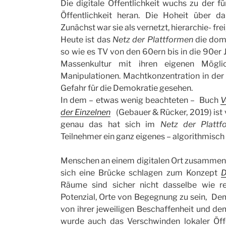
Die digitale Öffentlichkeit wuchs zu der f
Öffentlichkeit heran. Die Hoheit über da
Zunächst war sie als vernetzt, hierarchie- fre
Heute ist das
Netz der Plattformen
die dom
so wie es TV von den 60ern bis in die 90er J
Massenkultur mit ihren eigenen Mögli
Manipulationen. Machtkonzentration in der d
Gefahr für die Demokratie gesehen.
In dem – etwas wenig beachteten – Buch
V
der Einzelnen
(Gebauer & Rücker, 2019) ist
genau das hat sich im
Netz der Plattf
Teilnehmer ein ganz eigenes – algorithmisc
Menschen an einem digitalen Ort zusammen 
sich eine Brücke schlagen zum Konzept
D
Räume sind sicher nicht dasselbe wie r
Potenzial, Orte von Begegnung zu sein, Demo
von ihrer jeweiligen Beschaffenheit und 
wurde auch das Verschwinden lokaler Öffe