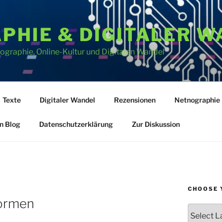
PHIE & DIGITALER W
graphie, Online-Kultur und Digitalen Wandel
Texte
Digitaler Wandel
Rezensionen
Netnographie
n Blog
Datenschutzerklärung
Zur Diskussion
CHOOSE 
formen