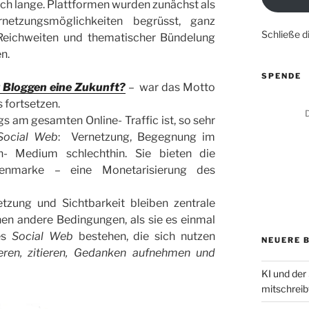
ch lange. Plattformen wurden zunächst als
netzungsmöglichkeiten begrüsst, ganz
Schließe 
Reichweiten und thematischer Bündelung
n.
SPENDE
t Bloggen eine Zukunft?
– war das Motto
s fortsetzen.
D
s am gesamten Online- Traffic ist, so sehr
Social Web
: Vernetzung, Begegnung im
n- Medium schlechthin. Sie bieten die
nenmarke – eine Monetarisierung des
etzung und Sichtbarkeit bleiben zentrale
en andere Bedingungen, als sie es einmal
es
Social Web
bestehen, die sich nutzen
NEUERE 
ren, zitieren, Gedanken aufnehmen und
KI und der
mitschreib