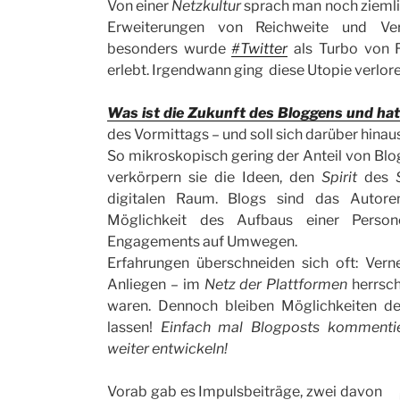
Von einer
Netzkultur
sprach man noch ziemli
Erweiterungen von Reichweite und Ver
besonders wurde
#Twitter
als Turbo von 
erlebt. Irgendwann ging diese Utopie verlore
Was ist die Zukunft des Bloggens und ha
des Vormittags –
und soll sich darüber hinau
So mikroskopisch gering der Anteil von Blog
verkörpern sie die Ideen, den
Spirit
des
digitalen Raum. Blogs sind das Autore
Möglichkeit des Aufbaus einer Perso
Engagements auf Umwegen.
Erfahrungen überschneiden sich oft: Vern
Anliegen – im
Netz der Plattformen
herrsch
waren. Dennoch bleiben Möglichkeiten d
lassen!
Einfach mal Blogposts kommentie
weiter entwickeln!
Vorab gab es Impulsbeiträge, zwei davon