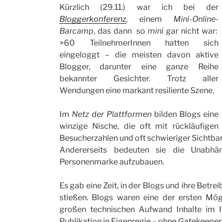
Kürzlich (29.11.) war ich bei der
Bloggerkonferenz
,
einem
Mini-Online-
Barcamp
, das dann so
mini
gar nicht war:
>60 TeilnehmerInnen hatten sich
eingeloggt – die meisten davon aktive
Blogger, darunter eine ganze Reihe
bekannter Gesichter. Trotz aller
Wendungen eine markant resiliente Szene.
Im
Netz der Plattformen
bilden Blogs eine
winzige Nische, die oft mit rückläufigen
Besucherzahlen und oft schwieriger Sichtbar
Andererseits bedeuten sie die Unabhän
Personenmarke aufzubauen.
Es gab eine Zeit, in der Blogs und ihre Betrei
stießen. Blogs waren eine der ersten Mögl
großen technischen Aufwand Inhalte im In
Publikation in Eigenregie – ohne
Gatekeeper