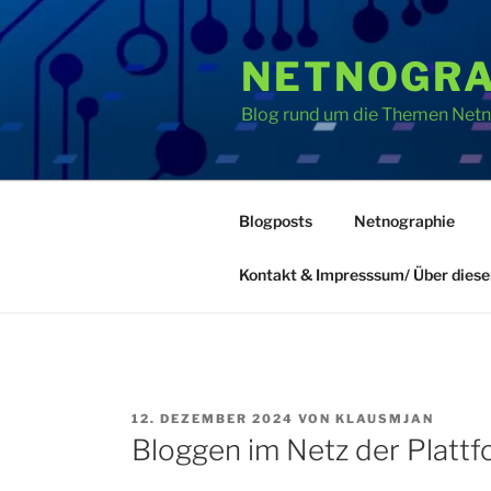
Zum
Inhalt
NETNOGRA
springen
Blog rund um die Themen Netno
Blogposts
Netnographie
Kontakt & Impresssum/ Über diese
VERÖFFENTLICHT
12. DEZEMBER 2024
VON
KLAUSMJAN
AM
Bloggen im Netz der Platt