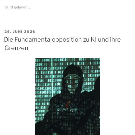
Wird geladen …
VERÖFFENTLICHT
29. JUNI 2026
AM
Die Fundamentalopposition zu KI und ihre
Grenzen