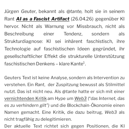
Jürgen Geuter
, bekannt als @
tante,
holt sie in seinem
Rant
AI as a Fascist Artifact
(26.04.26) gegenüber KI
hervor. Nicht als Warnung vor Missbrauch, nicht als
Beschreibung einer Tendenz, sondern als
Strukturdiagnose: KI sei inhärent faschistisch, ihre
Technologie auf faschistischen Ideen gegründet, ihr
gesellschaftlicher Effekt die strukturelle Unterstützung
faschistischen Denkens – klare Kante¹.
Geuters Text ist keine Analyse, sondern als Intervention zu
verstehen. Ein
Rant
, der Zuspitzung bewusst als Stilmittel
nutzt. Das ist nicht neu. Als
@tante
hatte er sich mit einer
vernichtenden Kritik
am Hype um
Web3
(“
das Internet, das
es zu verhindern gilt”)
und die Blockchain-Ökonomie einen
Namen gemacht. Eine Kritik, die dazu beitrug,
Web3
als
nicht tragfähig zu delegitimieren.
Der aktuelle Text richtet sich gegen Positionen, die KI