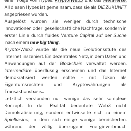
einer Folge von Hypes:
Krypto/Web3
und das
Metaverse
.
All diesen Hypes ist gemeinsam, dass sie als
DIE ZUKUNFT
angepriesen wurden.
Ausgelöst wurden sie weniger durch technische
Innovationen oder gesellschaftliche Nachfrage, sondern in
erster Linie durch fluides
Venture Capital auf der Suche
nach einem
new big thing
.
Krypto/Web3
wurde als die neue Evolutionsstufe des
Internet inszeniert. Ein dezentrales Netz, in dem Daten und
Anwendungen auf der
Blockchain
verwaltet werden,
Intermediäre
überflüssig erscheinen und das Internet
demokratisiert werden sollte – mit Token als
Eigentumsrechten und Kryptowährungen als
Transaktionsbasis..
Letztlich verstanden nur wenige das sehr komplexe
Konzept. In der Realität bedeutete Web3 nicht
Demokratisierung, sondern entwickelte sich zu einem
Spielkasino
, in dem sich einige wenige bereicherten,
während der völlig überzogene Energieverbrauch