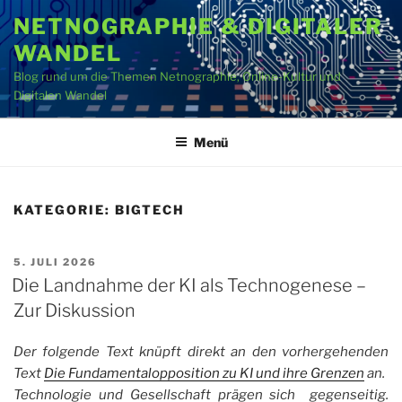
Zum
NETNOGRAPHIE & DIGITALER
Inhalt
WANDEL
springen
Blog rund um die Themen Netnographie, Online-Kultur und
Digitalen Wandel
Menü
KATEGORIE:
BIGTECH
VERÖFFENTLICHT
5. JULI 2026
AM
Die Landnahme der KI als Technogenese –
Zur Diskussion
Der folgende Text knüpft direkt an den vorhergehenden
Text
Die Fundamentalopposition zu KI und ihre Grenzen
an.
Technologie und Gesellschaft prägen sich gegenseitig.