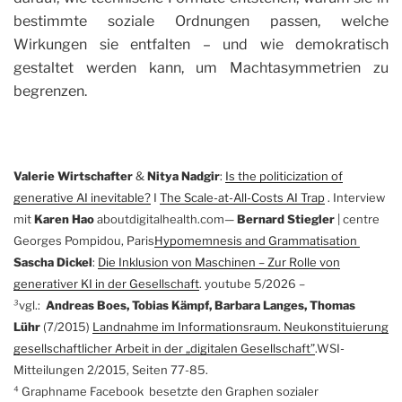
bestimmte soziale Ordnungen passen, welche
Wirkungen sie entfalten – und wie demokratisch
gestaltet werden kann, um Machtasymmetrien zu
begrenzen.
Valerie Wirtschafter
&
Nitya Nadgir
:
Is the politicization of
generative AI inevitable?
I
The Scale-at-All-Costs AI Trap
. Interview
mit
Karen Hao
aboutdigitalhealth.com—
Bernard Stiegler
| centre
Georges Pompidou, Paris
Hypomemnesis and Grammatisation
Sascha Dickel
:
Die Inklusion von Maschinen – Zur Rolle von
generativer KI in der Gesellschaft
. youtube 5/2026 –
³
vgl.:
Andreas Boes, Tobias Kämpf, Barbara Langes, Thomas
Lühr
(7/2015)
Landnahme im Informationsraum. Neukonstituierung
gesellschaftlicher Arbeit in der „digitalen Gesellschaft”
.WSI-
Mitteilungen 2/2015, Seiten 77-85.
⁴ Graphname Facebook besetzte den Graphen sozialer