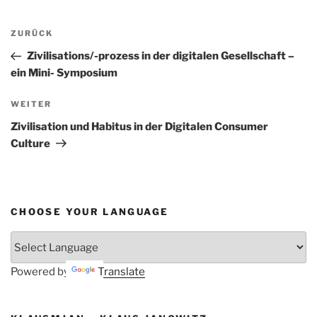
Beitragsnavigation
Vorheriger
ZURÜCK
Beitrag
Zivilisations/-prozess in der digitalen Gesellschaft –
ein Mini- Symposium
Nächster
WEITER
Beitrag
Zivilisation und Habitus in der Digitalen Consumer
Culture
CHOOSE YOUR LANGUAGE
Powered by
Translate