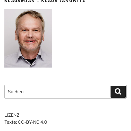
KLAUSMJAN – KLAUS JANOWITZ
Suchen
Suc
nach:
LIZENZ
Texte: CC-BY-NC 4.0