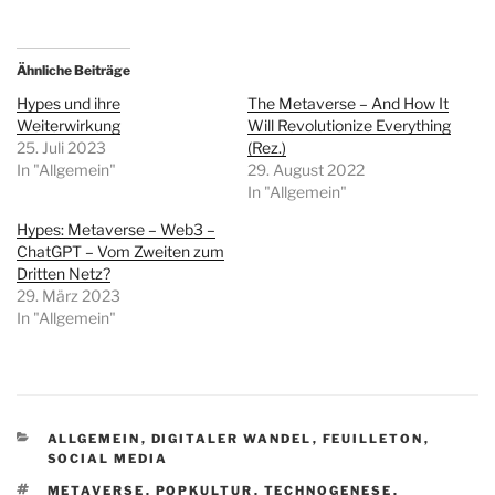
Ähnliche Beiträge
Hypes und ihre
The Metaverse – And How It
Weiterwirkung
Will Revolutionize Everything
25. Juli 2023
(Rez.)
In "Allgemein"
29. August 2022
In "Allgemein"
Hypes: Metaverse – Web3 –
ChatGPT – Vom Zweiten zum
Dritten Netz?
29. März 2023
In "Allgemein"
KATEGORIEN
ALLGEMEIN
,
DIGITALER WANDEL
,
FEUILLETON
,
SOCIAL MEDIA
SCHLAGWÖRTER
METAVERSE
,
POPKULTUR
,
TECHNOGENESE
,