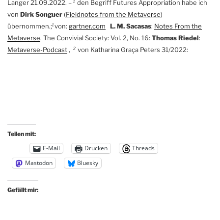
Langer 21.09.2022. –
¹
den Begriff Futures Appropriation habe ich
von
Dirk Songuer
(
Fieldnotes from the Metaverse
)
übernommen.;
¹
von:
gartner.com
L. M. Sacasas
:
Notes From the
Metaverse
. The Convivial Society: Vol. 2, No. 16:
Thomas Riedel
:
Metaverse-Podcast
,
²
von
Katharina Graça Peters 31/2022:
Teilen mit:
E-Mail
Drucken
Threads
Mastodon
Bluesky
Gefällt mir: