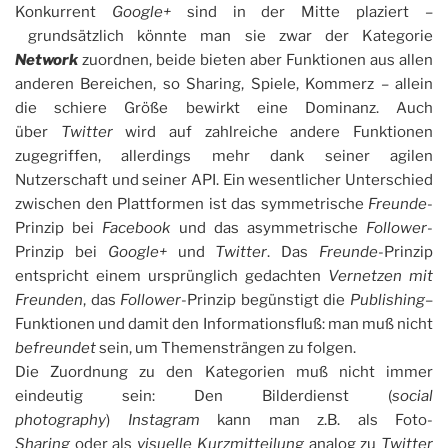
Konkurrent
Goog
le+
sind in der Mitte plaziert –
grundsätzlich könnte man sie zwar der Kategorie
Network
zuordnen, beide bieten aber Funktionen aus allen
anderen Bereichen, so Sharing, Spiele, Kommerz – allein
die schiere Größe bewirkt eine Dominanz. Auch
über
Twitter
wird auf zahlreiche andere Funktionen
zugegriffen, allerdings mehr dank seiner agilen
Nutzerschaft und seiner API. Ein wesentlicher Unterschied
zwischen den Plattformen ist das symmetrische
Freunde
-
Prinzip bei
Facebook
und das asymmetrische
Follower
-
Prinzip bei
Google+
und
Twitter
. Das
Freunde
-Prinzip
entspricht einem ursprünglich gedachten
Vernetzen mit
Freunden
, das
Follower
-Prinzip begünstigt die
Publishing
–
Funktionen und damit den Informationsfluß: man muß nicht
befreundet
sein, um Themensträngen zu folgen.
Die Zuordnung zu den Kategorien muß nicht immer
eindeutig sein: Den Bilderdienst (
social
photography
)
Instagram
kann man z.B. als Foto-
Sharing
oder als
visuelle Kurzmitteilung
analog zu
Twitter