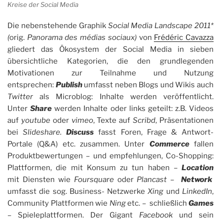
Kreise der Social Media
Die nebenstehende Graphik
Social Media Landscape 2011*
(
orig.
Panorama des médias sociaux)
von
Frédéric Cavazza
gliedert das Ökosystem der Social Media in sieben
übersichtliche Kategorien, die den grundlegenden
Motivationen zur Teilnahme und Nutzung
entsprechen:
Publish
umfasst neben Blogs und Wikis auch
Twitter
als Microblog: Inhalte werden veröffentlicht.
Unter
Share
werden Inhalte oder links geteilt: z.B. Videos
auf
youtube
oder
vimeo
, Texte auf
Scribd
, Präsentationen
bei
Slideshare.
Discuss
fasst Foren, Frage & Antwort-
Portale (Q&A) etc. zusammen. Unter
Commerce
fallen
Produktbewertungen – und empfehlungen, Co-Shopping:
Plattformen, die mit Konsum zu tun haben –
Location
mit Diensten wie
Foursquare
oder
Plancast
–
Network
umfasst die sog. Business- Netzwerke
Xing
und
LinkedIn
,
Community Plattformen wie
Ning
etc. – schließlich
Games
– Spieleplattformen. Der Gigant
Facebook
und sein