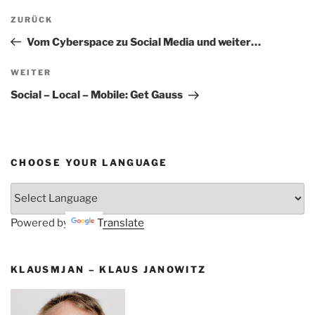
Beitragsnavigation
Vorheriger
ZURÜCK
Beitrag
Vom Cyberspace zu Social Media und weiter…
Nächster
WEITER
Beitrag
Social – Local – Mobile: Get Gauss
CHOOSE YOUR LANGUAGE
Powered by
Translate
KLAUSMJAN – KLAUS JANOWITZ