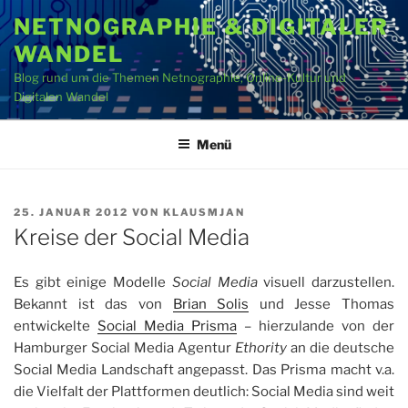
Zum
NETNOGRAPHIE & DIGITALER
Inhalt
WANDEL
springen
Blog rund um die Themen Netnographie, Online-Kultur und
Digitalen Wandel
Menü
VERÖFFENTLICHT
25. JANUAR 2012
VON
KLAUSMJAN
AM
Kreise der Social Media
Es gibt einige Modelle
Social Media
visuell darzustellen.
Bekannt ist das von
Brian Solis
und Jesse Thomas
entwickelte
Social Media Prisma
– hierzulande von der
Hamburger Social Media Agentur
Ethority
an die deutsche
Social Media Landschaft angepasst. Das Prisma macht v.a.
die Vielfalt der Plattformen deutlich: Social Media sind weit