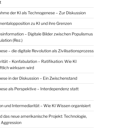
t
hme der KI als Technogenese – Zur Diskussion
entalopposition zu KI und ihre Grenzen
esinformation – Digitale Bilder zwischen Populismus
lation (Rez.)
e – die digitale Revolution als Zivilisationsprozess
ität – Konfabulation – Ratifikation: Wie KI
ftlich wirksam wird
se in der Diskussion – Ein Zwischenstand
se als Perspektive – Interdependenz statt
on und Intermediarität – Wie KI Wissen organisiert
nd das neue amerikanische Projekt: Technologie,
 Aggression