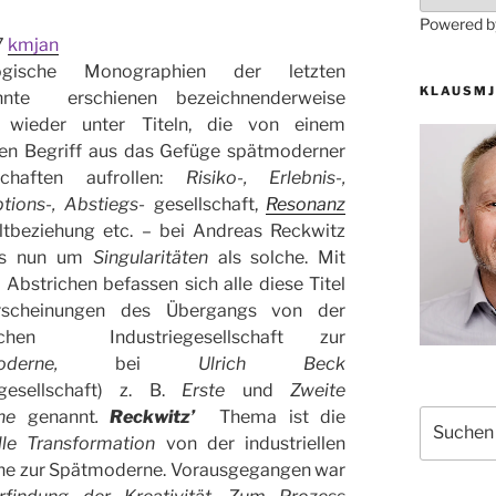
Powered 
7
kmjan
logische Monographien der letzten
KLAUSMJ
ehnte erschienen bezeichnenderweise
 wieder unter Titeln, die von einem
nen Begriff aus das Gefüge spätmoderner
schaften aufrollen:
Risiko-,
Erlebnis-,
ptions-, Abstiegs-
gesellschaft,
Resonanz
ltbeziehung etc. – bei Andreas Reckwitz
es nun um
Singularitäten
als solche. Mit
 Abstrichen befassen sich alle diese Titel
rscheinungen des Übergangs von der
ischen Industriegesellschaft zur
moderne,
bei
Ulrich Beck
gesellschaft)
z. B.
Erste
und
Zweite
rne
genannt
.
Reckwitz’
Thema ist die
Suchen
nach:
elle Transformation
von der industriellen
e zur Spätmoderne. Vorausgegangen war