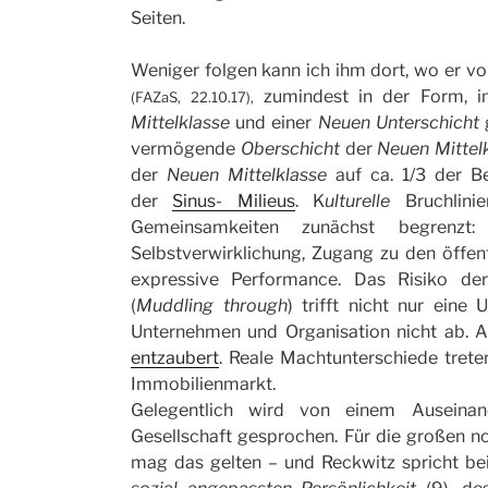
Seiten.
Weniger folgen kann ich ihm dort, wo er vo
zumindest in der Form, i
(FAZaS, 22.10.17),
Mittelklasse
und einer
Neuen Unterschicht
g
vermögende
Oberschicht
der
Neuen Mittel
der
Neuen Mittelklasse
auf ca. 1/3 der 
der
Sinus- Milieus
. K
ulturelle
Bruchlini
Gemeinsamkeiten zunächst
begrenzt:
Selbstverwirklichung, Zugang zu den öffen
expressive Performance. Das Risiko d
(
Muddling through
) trifft nicht nur eine 
Unternehmen und Organisation nicht ab. 
entzaubert
. Reale Machtunterschiede tret
Immobilienmarkt.
Gelegentlich wird von einem Auseinand
Gesellschaft gesprochen. Für die großen 
mag das gelten – und Reckwitz spricht b