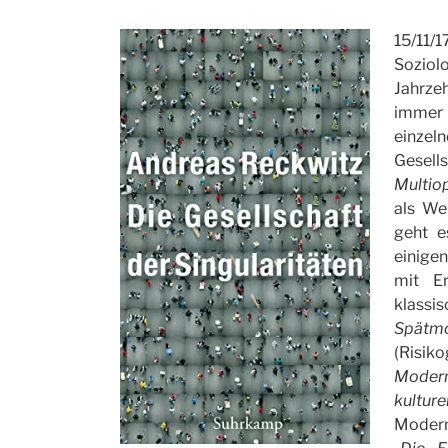
15/11/1
Sozio
Jahrz
immer
einzel
Gesell
Multio
als We
geht 
einigen
mit E
klass
Spät
(Risiko
Mode
kultur
Modern