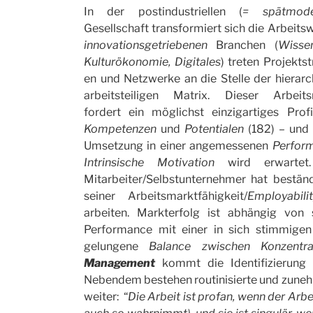
In der postindustriellen (
= spätmode
Gesellschaft transformiert sich die Arbeitswe
innovationsgetriebenen
Branchen (
Wisse
Kulturökonomie,
Digitales
) treten Projektst
en und Netzwerke an die Stelle der hierarc
arbeitsteiligen Matrix. Dieser Arbeits
fordert ein möglichst einzigartiges Prof
Kompetenzen
und
Potentialen
(182)
–
und
Umsetzung in einer angemessenen
Perfor
Intrinsische Motivation
wird erwartet
Mitarbeiter/Selbstunternehmer hat bestän
seiner Arbeitsmarktfähigkeit/
Employabili
arbeiten. Markterfolg ist abhängig von 
Performance mit einer in sich stimmigen
gelungene
Balance zwischen Konzentr
Management
kommt die Identifizierung 
Nebendem bestehen routinisierte und zuneh
weiter: “
Die Arbeit ist profan, wenn der Arb