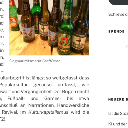
nd
m.
Schließe 
rd
nd
e,
SPENDE
en
es
D
in
n,
Singularitätsmarkt CraftBeer
nd
 –
lturbegriff ist längst so weitgefasst, dass
ularkultur genauso umfasst, wie
nwart und Vergangenheit. Der Bogen reicht
r, Fußball- und Games- bis etwa
NEUERE 
Anschluß an Narrationen.
Handwerkliche
 Revival. Im
Kulturkapitalismus
wird die
Ist die Sozi
72).
KI und der