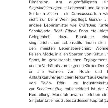
Dimension. Am augenfälligsten si
Singularisierungen
in Lebensstil und Konsu
So beim
Essen –
ein
Connaisseur
tum wi
nicht nur beim Wein gepflegt. Genuß- u
andere Lebensmittel wie
Craft
Bier, Kaffe
Schokolade
,
Beef, Ethnic Food
etc. biet
Gelegenheit dazu. Bausteine ein
singularistischen Lebensstils finden sich 
den meisten Lebensbereichen: Wohne
Reisen, Mode, in allen Sparten von Kultur u
Sport, im gesellschaftlichen Engagement
und im Verhältnis zum eigenen Körper. Der Ku
er alle Formen von Hoch- und Pop
Alltags
kulturen
jeglicher Herkunft aus Gege
von
Paläo- Diät
zu Industriekultu
zur
Sneakerkultur,
entscheidend ist der 
Herstellung,
Manufakturwaren erleben ein
Singularität eines Gutes zu dessen Kapital (1