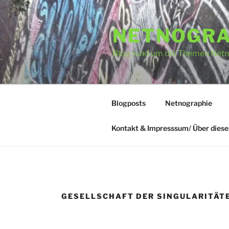
Zum
Inhalt
NETNOGRA
springen
Blog rund um die Themen Netno
Blogposts
Netnographie
Kontakt & Impresssum/ Über diese
GESELLSCHAFT DER SINGULARITÄTE