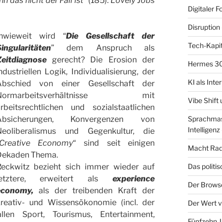
n das nicht der Fall ist
” (185).
Lovely Jobs
Digitaler F
Disruption 
Inwieweit wird “
Die Gesellschaft der
Tech-Kapit
ingularitäten
” dem Anspruch als
Zeitdiagnose
gerecht? Die Erosion der
Hermes 30
ndustriellen Logik, Individualisierung, der
KI als Inte
Abschied von einer Gesellschaft der
Normarbeitsverhältnisse mit
Vibe Shift
rbeitsrechtlichen und sozialstaatlichen
Absicherungen, Konvergenzen von
Sprachmasc
Intelligenz 
Neoliberalismus und Gegenkultur, die
Creative Economy
“ sind seit einigen
Macht Radf
Dekaden Thema.
eckwitz bezieht sich immer wieder auf
Das politi
etztere,
erweitert als
experience
Der Brows
economy,
als der treibenden Kraft der
Kreativ- und Wissensökonomie (incl. der
Der Wert v
llen Sport, Tourismus, Entertainment,
Fünfzehn J