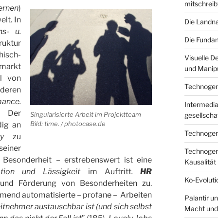
mitschreib
rnen
)
lt. In
Die Landna
ns- u.
Die Fundam
ruktur
hisch-
Visuelle D
markt
und Manipu
il von
Technogenes
 deren
mance.
Intermediar
. Der
Singularisierte Arbeit im Projektteam
gesellscha
Bild: time. / photocase.de
dig an
Technogene
ty
zu
seiner
Technogene
 Besonderheit – erstrebenswert ist eine
Kausalität
ation und Lässigkeit
im Auftritt
.
HR
Ko-Evoluti
und Förderung von Besonderheiten zu.
mend automatisierte – profane – Arbeiten
Palantir u
eitnehmer austauschbar ist (und sich selbst
Macht und