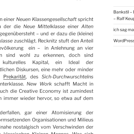
Bankstil –
– Ralf Keu
n einer
Neuen Klassengesellschaft
spricht
n der die
Neue Mittelklasse
einer
Alten
ich sag ma
egenübersteht – und er dazu die (kleine)
klasse
zuschlägt. Recknitz stuft den Anteil
WordPress
Bevölkerung ein – in Anlehnung an vier
en sind wohl zu erkennen, doch sind
 kulturelles Kapital, ein Ideal der
tlichen Diskursen, eine mehr oder minder
er
Prekarität
, des
Sich-Durchwurschtelns
Unterklasse.
New Work
schafft Macht in
Auch die Creative Economy ist zumindest
en immer wieder hervor, so etwa auf dem
erfallen, gar einer Atomisierung der
normsetzenden Organisationen und Milieus
einahe nostalgisch vom Verschwinden der