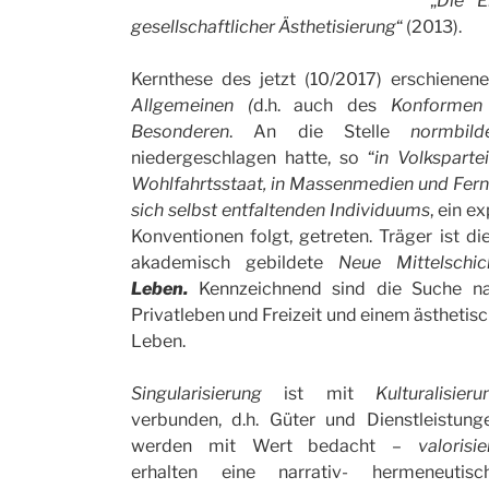
„
Die E
gesellschaftlicher Ästhetisierung
“ (2013).
Kernthese des jetzt (10/2017) erschienen
Allgemeinen (
d.h. auch des
Konforme
Besonderen
. An die Stelle
normbil
niedergeschlagen hatte, so “
in Volksparte
Wohlfahrtsstaat, in Massenmedien und Fern
sich selbst entfaltenden Individuums
, ein e
Konventionen folgt, getreten. Träger ist 
akademisch gebildete
Neue Mittelschi
Leben.
Kennzeichnend sind die Suche 
Privatleben und Freizeit und einem ästhetis
Leben.
Singularisierung
ist mit
Kulturalisieru
verbunden, d.h. Güter und Dienstleistung
werden mit Wert bedacht –
valorisie
erhalten eine narrativ- hermeneutisc