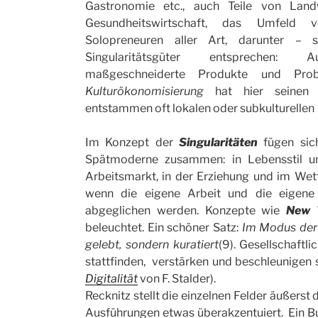
Gastronomie etc., auch Teile von Landw
Gesundheitswirtschaft, das Umfeld vo
Solopreneuren aller Art, darunter – 
Singularitätsgüter entsprechen: Auth
maßgeschneiderte Produkte und Pro
Kulturökonomisierung
hat hier seinen
entstammen oft lokalen oder subkulturelle
Im Konzept der
Singularitäten
fügen sic
Spätmoderne zusammen: in Lebensstil 
Arbeitsmarkt, in der Erziehung und im Wett
wenn die eigene Arbeit und die eigene 
abgeglichen werden. Konzepte wie
New 
beleuchtet. Ein schöner Satz:
Im Modus der 
gelebt, sondern kuratiert
(9). Gesellschaftl
stattfinden, verstärken und beschleunigen si
Digitalität
von F. Stalder).
Recknitz stellt die einzelnen Felder äußerst
Ausführungen etwas überakzentuiert. Ein B