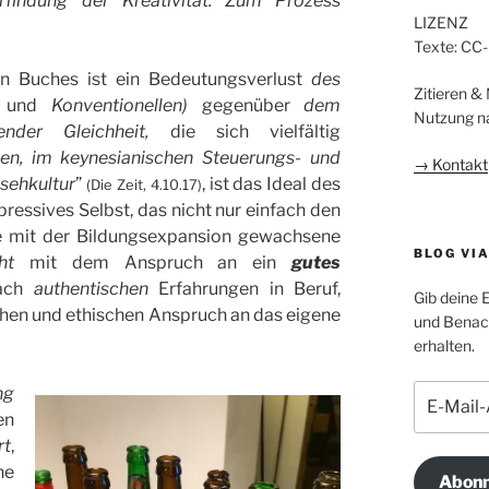
rfindung der Kreativität. Zum Prozess
LIZENZ
Texte: CC
en Buches ist ein Bedeutungsverlust
des
Zitieren &
n
und
Konventionellen)
gegenüber
dem
Nutzung n
dender Gleichheit,
die sich vielfältig
ien, im keynesianischen Steuerungs- und
→ Kontakt
sehkultur
”
, ist das Ideal des
(Die Zeit, 4.10.17)
xpressives Selbst, das nicht nur einfach den
die mit der Bildungsexpansion gewachsene
BLOG VI
cht
mit dem Anspruch an ein
gutes
nach
authentischen
Erfahrungen in Beruf,
Gib deine 
chen und ethischen Anspruch an das eigene
und Benach
erhalten.
E-
ng
Mail-
en
Adresse
rt
,
he
Abonn