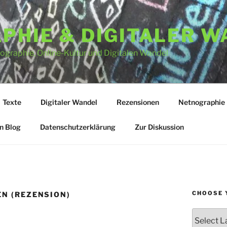
PHIE & DIGITALER W
graphie, Online-Kultur und Digitalen Wandel
Texte
Digitaler Wandel
Rezensionen
Netnographie
n Blog
Datenschutzerklärung
Zur Diskussion
CHOOSE 
N (REZENSION)