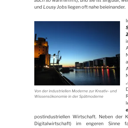
auch so wahrnimmt), und sie ist singulär, wen
und
Lousy Jobs
liegen oft nahe beieinander.
S
i
a
„
Von der industriellen Moderne zur Kreativ- und
R
Wissensökonomie in der Spätmoderne
l
postindustriellen Wirtschaft. Neben der 
Digitalwirtschaft) im engeren Sinne fa