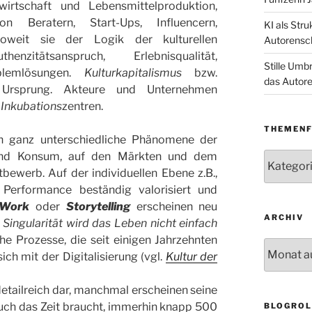
irtschaft und Lebensmittelproduktion,
n Beratern, Start-Ups, Influencern,
KI als Str
soweit sie der Logik der kulturellen
Autorensc
enzitätsanspruch, Erlebnisqualität,
Stille Umb
blemlösungen.
Kulturkapitalismus
bzw.
das Autore
 Ursprung. Akteure und Unternehmen
n
Inkubations
zentren.
THEMENF
h ganz unterschiedliche Phänomene der
und Konsum, auf den Märkten und dem
Themenfe
bewerb. Auf der individuellen Ebene z.B.,
Performance beständig valorisiert und
Work
oder
Storytelling
erscheinen neu
ARCHIV
Singularität wird das Leben nicht einfach
iche Prozesse, die seit einigen Jahrzehnten
Archiv
ch mit der Digitalisierung (vgl.
Kultur der
 detailreich dar, manchmal erscheinen seine
uch das Zeit braucht, immerhin knapp 500
BLOGROL