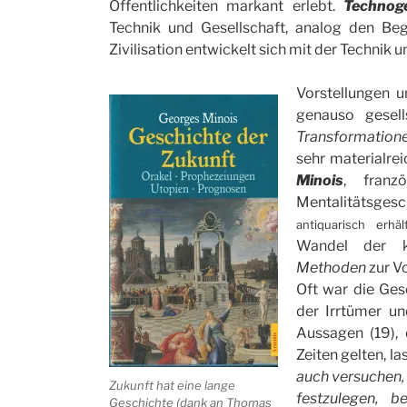
Öffentlichkeiten markant erlebt.
Technog
Technik und Gesellschaft, analog den Be
Zivilisation entwickelt sich mit der Technik 
Vorstellungen 
genauso gesell
Transformation
sehr materialre
Minois
, franz
Mentalitätsgesc
antiquarisch erhäl
Wandel der ku
Methoden
zur Vo
Oft war die Ges
der Irrtümer un
Aussagen (19), 
Zeiten gelten, l
auch versuchen, 
Zukunft hat eine lange
festzulegen, b
Geschichte (dank an Thomas