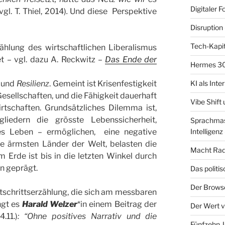
Digitaler F
(vgl. T. Thiel, 2014)
.
Und diese Perspektive
Disruption 
Tech-Kapit
ählung des wirtschaftlichen Liberalismus
t – vgl. dazu A. Reckwitz –
Das Ende der
Hermes 30
KI als Inte
t und
Resilienz
. Gemeint ist Krisenfestigkeit
sellschaften, und die Fähigkeit dauerhaft
Vibe Shift
rtschaften. Grundsätzliches Dilemma ist,
gliedern die grösste Lebenssicherheit,
Sprachmasc
Intelligenz 
tes Leben – ermöglichen, eine negative
die ärmsten Länder der Welt, belasten die
Macht Radf
Erde ist bis in die letzten Winkel durch
n geprägt.
Das politi
Der Brows
tschrittserzählung, die sich am messbaren
ngt es
Harald Welzer
*in einem Beitrag der
Der Wert v
.11.)
: “Ohne positives Narrativ und die
Fünfzehn J