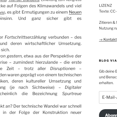
LIZENZ
icke auf Folgen des Klimawandels und viel
Texte: CC
, es gibt Ermutigungen zu einem
Neuen
vis
)
insinn. Und ganz sicher gibt es
Zitieren &
Nutzung n
ner
Fortschrittserzählung
verbunden – des
→ Kontakt
 und deren wirtschaftlicher Umsetzung.
 sich.
von gestern
, etwa aus der Perspektive der
BLOG VI
rise – zumindest hierzulande – die erste
ge Zeit – trotz aller
Disruptionen
–
Gib deine 
aden waren geprägt von einem technischen
und Benach
niken, deren kultureller Umsetzung und
erhalten.
utung (je nach Sichtweise) –
Digitaler
scheinlich die Bezeichnung
Spurtreue
E-
Mail-
Adresse
akt an? Der technische Wandel war schnell
 in der Folge der Konstruktion neuer
Abonn