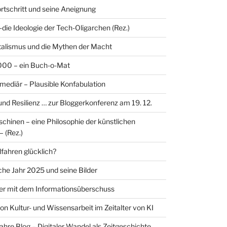
ortschritt und seine Aneignung
-die Ideologie der Tech-Oligarchen (Rez.)
alismus und die Mythen der Macht
00 – ein Buch-o-Mat
rmediär – Plausible Konfabulation
 und Resilienz … zur Bloggerkonferenz am 19. 12.
hinen – eine Philosophie der künstlichen
– (Rez.)
ahren glücklich?
sche Jahr 2025 und seine Bilder
er mit dem Informationsüberschuss
on Kultur- und Wissensarbeit im Zeitalter von KI
ahre Blog – Digitaler Wandel als Zeitgeschichte