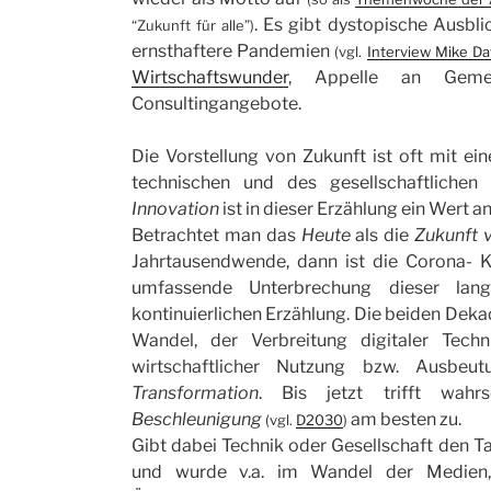
. Es gibt dystopische Ausbl
“Zukunft für alle”)
ernsthaftere Pandemien
(vgl.
Interview Mike Da
Wirtschaftswunder
, Appelle an Geme
Consultingangebote.
Die Vorstellung von Zukunft ist oft mit ei
technischen und des gesellschaftlichen
Innovation
ist in dieser Erzählung ein Wert an
Betrachtet man das
Heute
als die
Zukunft 
Jahrtausendwende, dann ist die Corona- K
umfassende Unterbrechung dieser lan
kontinuierlichen Erzählung. Die beiden Dek
Wandel, der Verbreitung digitaler Tech
wirtschaftlicher Nutzung bzw. Ausbe
Transformation
. Bis jetzt trifft wahr
Beschleunigung
am besten zu.
(vgl.
D2030
)
Gibt dabei Technik oder Gesellschaft den T
und wurde v.a. im Wandel der Medien,