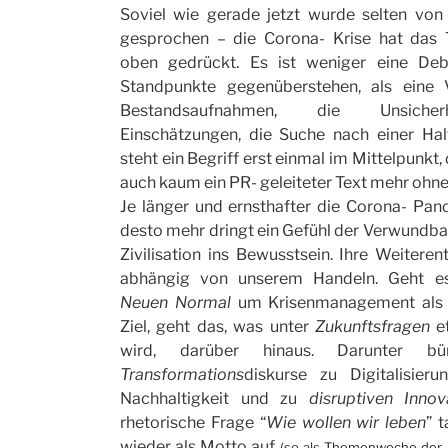
Soviel wie gerade jetzt wurde selten vo
gesprochen – die Corona- Krise hat das
oben gedrückt. Es ist weniger eine Deb
Standpunkte gegenüberstehen, als eine 
Bestandsaufnahmen, die Unsiche
Einschätzungen, die Suche nach einer H
steht ein Begriff erst einmal im Mittelpunk
auch kaum ein PR- geleiteter Text mehr ohne 
Je länger und ernsthafter die Corona- Pan
desto mehr dringt ein Gefühl der Verwundba
Zivilisation ins Bewusstsein. Ihre Weiteren
abhängig von unserem Handeln. Geht e
Neuen Normal
um Krisenmanagement als 
Ziel, geht das, was unter
Zukunftsfragen
et
wird, darüber hinaus. Darunter bü
Transformations
diskurse zu Digitalisie
Nachhaltigkeit und zu
disruptiven Innov
rhetorische Frage “
Wie wollen wir leben
” 
wieder als Motto auf
(so als
Themenwoche der