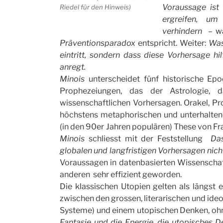
Voraussage ist
Riedel für den Hinweis)
ergreifen, um
verhindern
– wa
Präventionsparadox
entspricht. Weiter:
Was
eintritt, sondern dass diese Vorhersage hil
anregt.
Minois
unterscheidet fünf historische Epo
Prophezeiungen, das der Astrologie, 
wissenschaftlichen Vorhersagen. Orakel, P
höchstens metaphorischen und unterhaltend
(in den 90er Jahren populären) These von F
Minois
schliesst mit der Feststellung
Da
globalen und langfristigen Vorhersagen nic
Voraussagen in datenbasierten Wissenscha
anderen sehr effizient geworden.
Die klassischen Utopien gelten als längst 
zwischen den grossen, literarischen und ide
Systeme) und einem utopischen Denken, ohn
Fantasie und die Energie, die utopisches De