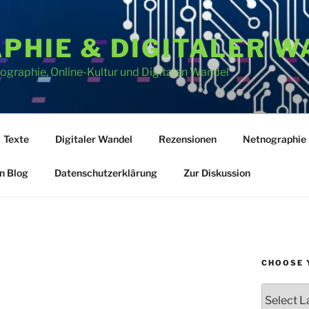
PHIE & DIGITALER W
graphie, Online-Kultur und Digitalen Wandel
Texte
Digitaler Wandel
Rezensionen
Netnographie
n Blog
Datenschutzerklärung
Zur Diskussion
CHOOSE 