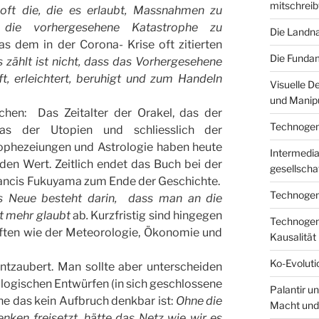
mitschreib
 oft die, die es erlaubt, Massnahmen zu
 die vorhergesehene Katastrophe zu
Die Landna
s dem in der Corona- Krise oft zitierten
Die Fundam
 zählt ist nicht, dass das Vorhergesehene
ft, erleichtert, beruhigt und zum Handeln
Visuelle D
und Manipu
chen: Das Zeitalter der Orakel, das der
Technogenes
das der Utopien und schliesslich der
rophezeiungen und Astrologie haben heute
Intermediar
en Wert. Zeitlich endet das Buch bei der
gesellscha
rancis Fukuyama zum Ende der Geschichte.
Technogene
s Neue besteht darin, dass man an die
ht mehr glaubt
ab
.
Kurzfristig sind hingegen
Technogene
ften wie der Meteorologie, Ökonomie und
Kausalität
Ko-Evoluti
entzaubert. Man sollte aber unterscheiden
ologischen Entwürfen (in sich geschlossene
Palantir u
e das kein Aufbruch denkbar ist:
Ohne die
Macht und
nken freisetzt, hätte das Netz wie wir es