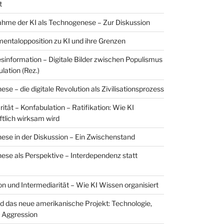
t
hme der KI als Technogenese – Zur Diskussion
entalopposition zu KI und ihre Grenzen
esinformation – Digitale Bilder zwischen Populismus
lation (Rez.)
e – die digitale Revolution als Zivilisationsprozess
ität – Konfabulation – Ratifikation: Wie KI
ftlich wirksam wird
se in der Diskussion – Ein Zwischenstand
se als Perspektive – Interdependenz statt
on und Intermediarität – Wie KI Wissen organisiert
nd das neue amerikanische Projekt: Technologie,
 Aggression