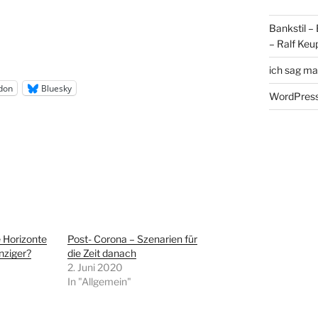
Bankstil –
– Ralf Keu
ich sag ma
don
Bluesky
WordPress
 Horizonte
Post- Corona – Szenarien für
nziger?
die Zeit danach
2. Juni 2020
In "Allgemein"