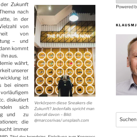
n der
Zukunft
Powered 
 Thema nach
atte, in der
KLAUSMJ
Vielzahl von
rheit von
altung – und
t, dann kommt
ihn aus.
demie währt,
rkeit unserer
twicklung ist
s bei einem
vorläufigem
c. diskutiert
Verkörpern diese Sneakers die
ndeln sich
Zukunft? Jedenfalls spricht man
rung und zu
überall davon – Bild:
Suchen
@marcosrivas/ unsplash.com
ationen
; die
nach:
taucht immer
 ARD
,
Titel der brandeins
, Einleitung zum Kongress