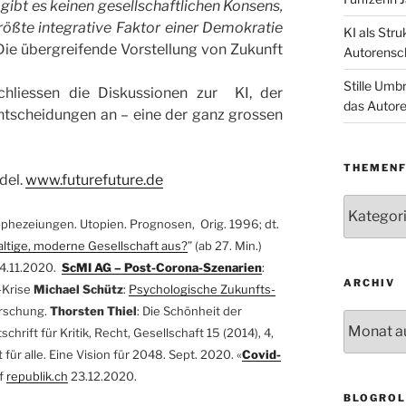
ibt es keinen gesellschaftlichen Konsens,
rößte integrative Faktor einer Demokratie
KI als Str
 Die übergreifende Vorstellung von Zukunft
Autorensc
Stille Umb
hliessen die Diskussionen zur KI, der
das Autore
ntscheidungen an – eine der ganz grossen
THEMENF
del.
www.futurefuture.de
Themenfe
ophezeiungen. Utopien. Prognosen, Orig. 1996; dt.
altige, moderne Gesellschaft aus?
” (ab 27. Min.)
4.11.2020.
ScMI AG – Post-Corona-Szenarien
:
ARCHIV
-Krise
Michael Schütz
:
Psychologische Zukunfts-
orschung.
Thorsten Thiel
: Die Schönheit der
Archiv
schrift für Kritik, Recht, Gesellschaft 15 (2014), 4,
t für alle. Eine Vision für 2048. Sept. 2020. «
Covid-
uf
republik.ch
23.12.2020.
BLOGROL