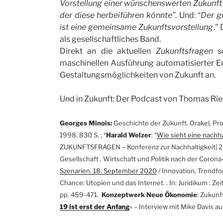
Vorstellung einer wünschenswerten Zukunft g
der diese herbeiführen könnte”
. Und: “
Der g
ist eine gemeinsame Zukunftsvorstellung
.”
als gesellschaftliches Band.
Direkt an die aktuellen
Zukunftsfragen
sc
maschinellen Ausführung automatisierter E
Gestaltungsmöglichkeiten von Zukunft an.
Und in Zukunft: Der Podcast von Thomas Rie
Georges Minois:
Geschichte der Zukunft. Orakel, Pr
1998, 830 S. ; *
Harald Welzer
: “
Wie sieht eine nachh
ZUKUNFTSFRAGEN – Konferenz zur Nachhaltigkeit| 2
Gesellschaft , Wirtschaft und Politik nach der Corona
Szenarien. 18. September 2020
/ Innovation, Trendf
Chance: Utopien und das Internet. . In: Juridikum : Zeit
pp. 459-471.
Konzeptwerk Neue Ökonomie
: Zukunf
19 ist erst der Anfang
» – Interview mit Mike Davis a