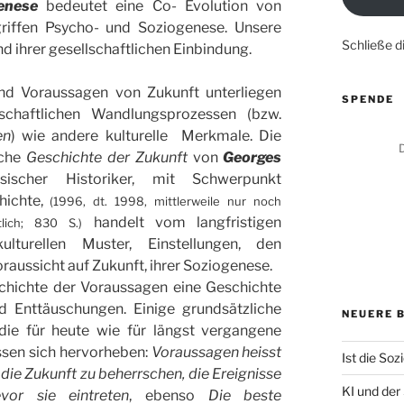
enese
bedeutet eine Co- Evolution von
griffen Psycho- und Soziogenese. Unsere
Schließe 
und ihrer gesellschaftlichen Einbindung.
und Voraussagen von Zukunft unterliegen
SPENDE
schaftlichen Wandlungsprozessen (bzw.
en
) wie andere kulturelle Merkmale. Die
D
iche
Geschichte der Zukunft
von
Georges
ösischer Historiker, mit Schwerpunkt
hichte,
(1996, dt. 1998, mittlerweile nur noch
handelt vom langfristigen
tlich; 830 S.)
lturellen Muster, Einstellungen, den
raussicht auf Zukunft, ihrer Soziogenese.
chichte der Voraussagen eine Geschichte
d Enttäuschungen. Einige grundsätzliche
NEUERE 
die für heute wie für längst vergangene
assen sich hervorheben:
Voraussagen heisst
Ist die Sozi
die Zukunft zu beherrschen, die Ereignisse
KI und der
evor sie eintreten
, ebenso
Die beste