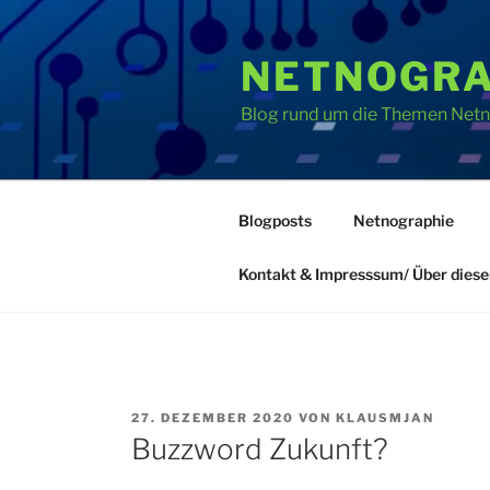
Zum
Inhalt
NETNOGRA
springen
Blog rund um die Themen Netno
Blogposts
Netnographie
Kontakt & Impresssum/ Über diese
VERÖFFENTLICHT
27. DEZEMBER 2020
VON
KLAUSMJAN
AM
Buzzword Zukunft?